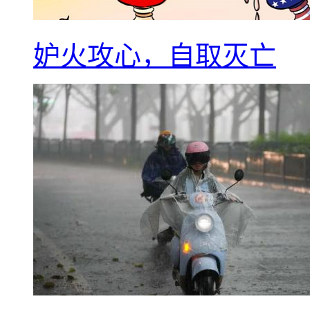
妒火攻心，自取灭亡