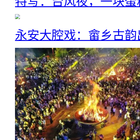
特写：台风夜，一块蛋
永安大腔戏：畲乡古韵