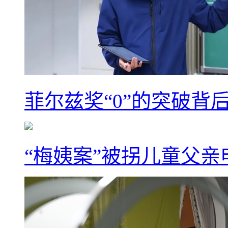
菲尔兹奖“0”的突破背
“梅姨案”被拐儿童父