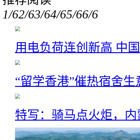
1/6
2/6
3/6
4/6
5/6
6/6
用电负荷连创新高 中国
“留学香港”催热宿舍生
特写：骑马点火炬，内