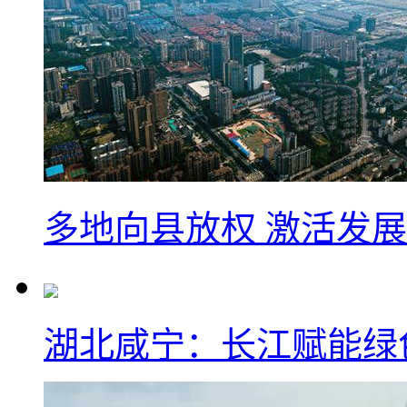
多地向县放权 激活发
湖北咸宁：长江赋能绿