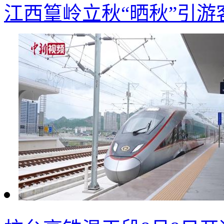
江西篁岭立秋“晒秋”引游