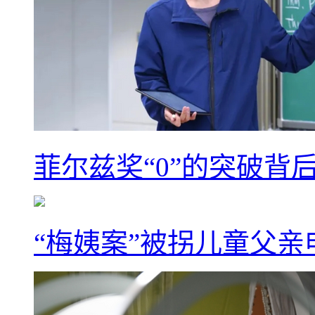
菲尔兹奖“0”的突破背
“梅姨案”被拐儿童父