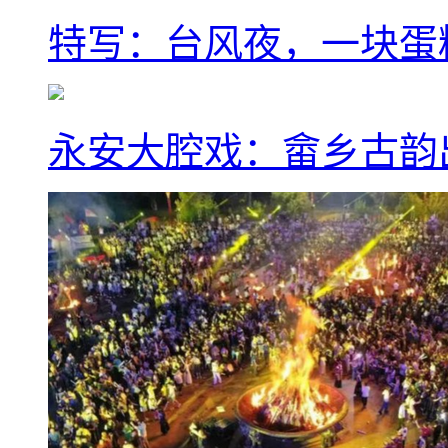
特写：台风夜，一块蛋
永安大腔戏：畲乡古韵