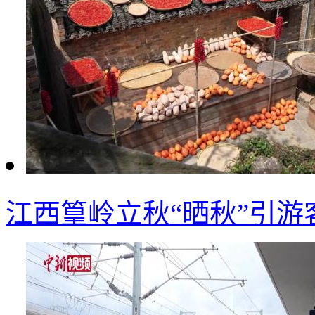
江西篁岭立秋“晒秋”引游