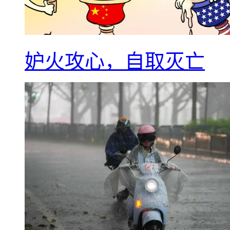
妒火攻心，自取灭亡