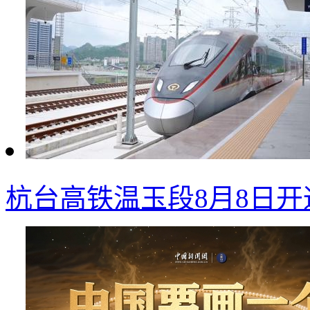
杭台高铁温玉段8月8日开