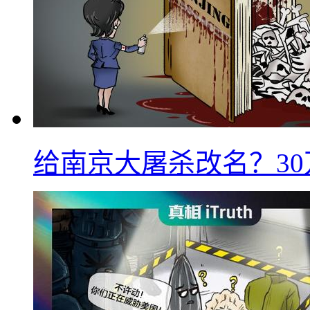
给南京大屠杀改名？3