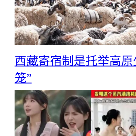
西藏寄宿制是托举高原
笼”