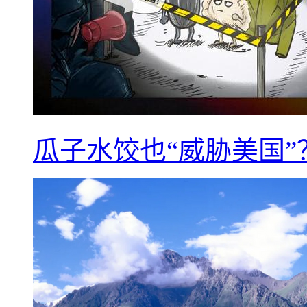
瓜子水饺也“威胁美国”