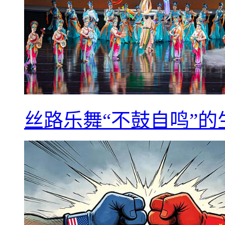
丝路乐舞“不鼓自鸣”