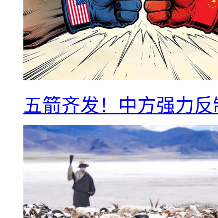
五箭齐发！中方强力反