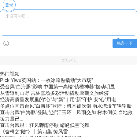
登录
畅言一下
暂无评论
热门视频
Pick Yiwu英国站：一枚冰箱贴撬动“大市场”
受台风“白海豚”影响 中国第一高楼“镇楼神器”摆动明显
从雪道到山野 吉林雪场多彩活动撬动暑期文旅经济
经济高质量发展里的“心”与“新”｜用“新”守护 安“心”用电
多点位直击台风“白海豚”登陆：树木被吹倒 雨水淹没车辆轮胎
直击台风“白海豚”登陆点浙江玉环：风雨交加 树木倒伏 当地救
援力量已...
直击台风眼：狂风骤雨停歇 蜻蜓低空飞舞
《奋楫之“陆”》丨第四集 惊风雷