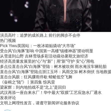
演员高叶：追梦的成长路上 前行的脚步不会停
热门视频
Pick Yiwu英国站：一枚冰箱贴撬动“大市场”
受台风“白海豚”影响 中国第一高楼“镇楼神器”摆动明显
从雪道到山野 吉林雪场多彩活动撬动暑期文旅经济
经济高质量发展里的“心”与“新”｜用“新”守护 安“心”用电
多点位直击台风“白海豚”登陆：树木被吹倒 雨水淹没车辆轮胎
直击台风“白海豚”登陆点浙江玉环：风雨交加 树木倒伏 当地救援力
直击台风眼：狂风骤雨停歇 蜻蜓低空飞舞
《奋楫之“陆”》丨第四集 惊风雷
梁家辉：到内地拍戏不是“北上”是回归
武汉再添一座自来水厂！华中最大“双膜”工艺应急水厂通水
发表评论
文明上网理性发言，请遵守新闻评论服务协议