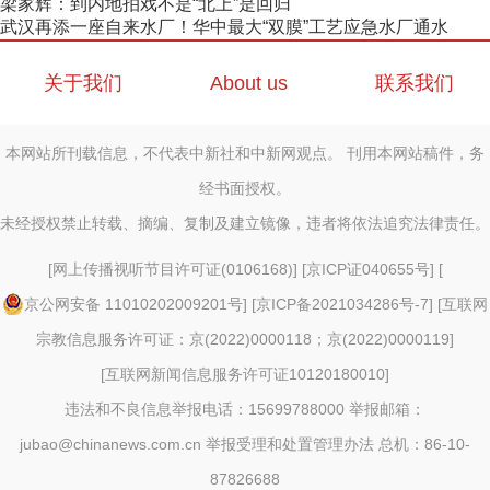
梁家辉：到内地拍戏不是“北上”是回归
武汉再添一座自来水厂！华中最大“双膜”工艺应急水厂通水
关于我们
About us
联系我们
本网站所刊载信息，不代表中新社和中新网观点。 刊用本网站稿件，务
经书面授权。
未经授权禁止转载、摘编、复制及建立镜像，违者将依法追究法律责任。
[
网上传播视听节目许可证(0106168)
] [
京ICP证040655号
] [
京公网安备 11010202009201号
] [
京ICP备2021034286号-7
] [
互联网
宗教信息服务许可证：京(2022)0000118；京(2022)0000119
]
[
互联网新闻信息服务许可证10120180010
]
违法和不良信息举报电话：15699788000 举报邮箱：
jubao@chinanews.com.cn
举报受理和处置管理办法
总机：86-10-
87826688