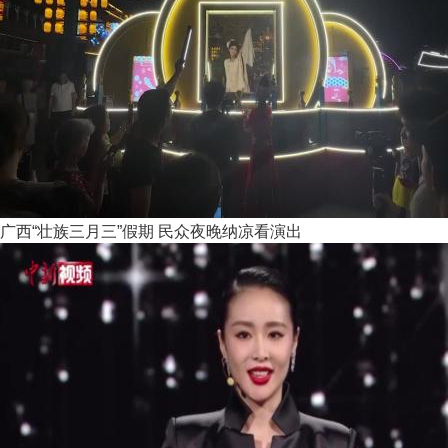
广西“壮族三月三”假期 民众夜晚纳凉看演出