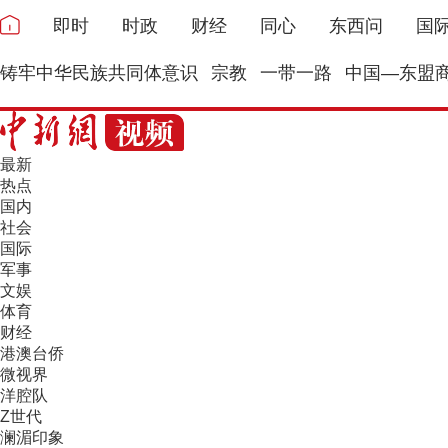
即时
时政
财经
同心
东西问
国
铸牢中华民族共同体意识
宗教
一带一路
中国—东盟
最新
热点
国内
社会
国际
军事
文娱
体育
财经
港澳台侨
微视界
洋腔队
Z世代
澜湄印象