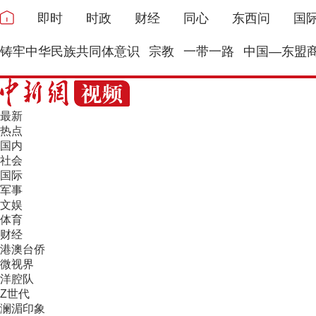
即时
时政
财经
同心
东西问
国
铸牢中华民族共同体意识
宗教
一带一路
中国—东盟
最新
热点
国内
社会
国际
军事
文娱
体育
财经
港澳台侨
微视界
洋腔队
Z世代
澜湄印象