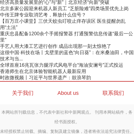
经济高质量发展里的“心”与“新”｜北京经济“向新”突破
北京多家公园迎来机器人新员工 “乏脏险难”四类场景优先上岗
中传王牌专业取消艺考，释放什么信号？
【百万庄小课堂】三伏天蚊虫叮咬止痒存误区 医生提醒勿乱
用“土法”
重庆忠县配备1200余个手摇报警器 打通预警信息传递“最后一公
里”
手艺人用大漆工艺进行创作 成品出现那一刻太惊艳了
这很中国·科技在场丨戈壁里的蓝色“向日葵”：在米桑油田，中国
技术与当...
全球首座16兆瓦张力腿浮式风电平台“海油安澜号”正式投运
香港师生在北京体验智能机器人最新应用
时政微视频丨习近平与世界遗产：鼓浪琴韵
关于我们
About us
联系我们
本网站所刊载信息，不代表中新社和中新网观点。 刊用本网站稿件，务
经书面授权。
未经授权禁止转载、摘编、复制及建立镜像，违者将依法追究法律责任。