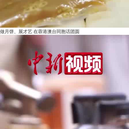
做月饼、展才艺 在蓉港澳台同胞话团圆