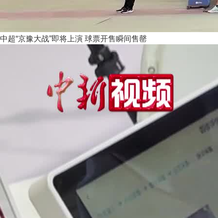
中超“京豫大战”即将上演 球票开售瞬间售罄