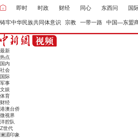
即时
时政
财经
同心
东西问
国
铸牢中华民族共同体意识
宗教
一带一路
中国—东盟
最新
热点
国内
社会
国际
军事
文娱
体育
财经
港澳台侨
微视界
洋腔队
Z世代
澜湄印象