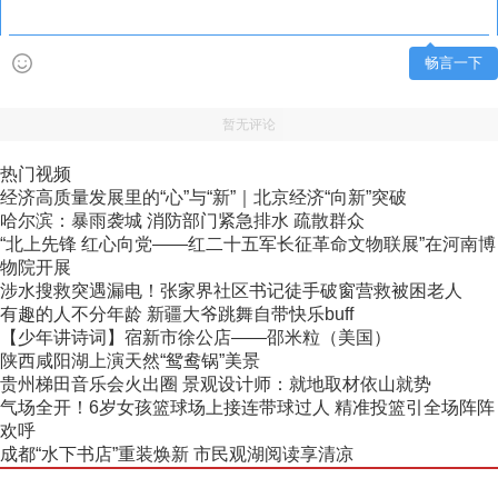
畅言一下
暂无评论
热门视频
经济高质量发展里的“心”与“新”｜北京经济“向新”突破
哈尔滨：暴雨袭城 消防部门紧急排水 疏散群众
“北上先锋 红心向党——红二十五军长征革命文物联展”在河南博
物院开展
涉水搜救突遇漏电！张家界社区书记徒手破窗营救被困老人
有趣的人不分年龄 新疆大爷跳舞自带快乐buff
【少年讲诗词】宿新市徐公店——邵米粒（美国）
陕西咸阳湖上演天然“鸳鸯锅”美景
贵州梯田音乐会火出圈 景观设计师：就地取材依山就势
气场全开！6岁女孩篮球场上接连带球过人 精准投篮引全场阵阵
欢呼
成都“水下书店”重装焕新 市民观湖阅读享清凉