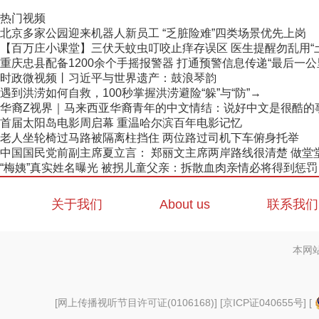
热门视频
北京多家公园迎来机器人新员工 “乏脏险难”四类场景优先上岗
【百万庄小课堂】三伏天蚊虫叮咬止痒存误区 医生提醒勿乱用“
重庆忠县配备1200余个手摇报警器 打通预警信息传递“最后一公
时政微视频丨习近平与世界遗产：鼓浪琴韵
遇到洪涝如何自救，100秒掌握洪涝避险“躲”与“防”→
华裔Z视界｜马来西亚华裔青年的中文情结：说好中文是很酷的
首届太阳岛电影周启幕 重温哈尔滨百年电影记忆
老人坐轮椅过马路被隔离柱挡住 两位路过司机下车俯身托举
中国国民党前副主席夏立言： 郑丽文主席两岸路线很清楚 做堂堂正
“梅姨”真实姓名曝光 被拐儿童父亲：拆散血肉亲情必将得到惩罚
关于我们
About us
联系我们
本网
[
网上传播视听节目许可证(0106168)
] [
京ICP证040655号
] [