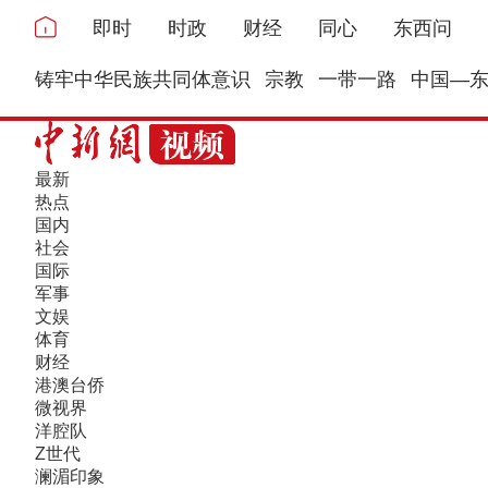
即时
时政
财经
同心
东西问
铸牢中华民族共同体意识
宗教
一带一路
中国—
最新
热点
国内
社会
国际
军事
文娱
体育
财经
港澳台侨
微视界
洋腔队
Z世代
澜湄印象