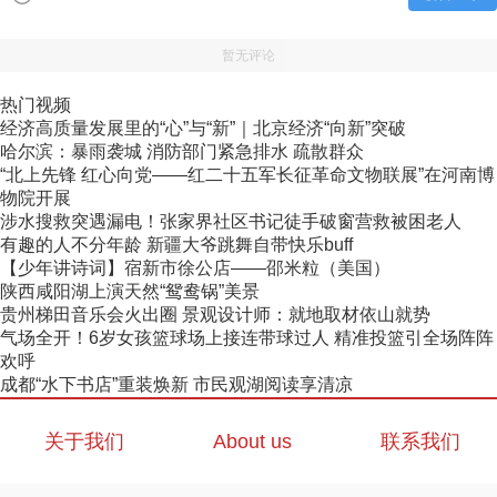
暂无评论
热门视频
经济高质量发展里的“心”与“新”｜北京经济“向新”突破
哈尔滨：暴雨袭城 消防部门紧急排水 疏散群众
“北上先锋 红心向党——红二十五军长征革命文物联展”在河南博
物院开展
涉水搜救突遇漏电！张家界社区书记徒手破窗营救被困老人
有趣的人不分年龄 新疆大爷跳舞自带快乐buff
【少年讲诗词】宿新市徐公店——邵米粒（美国）
陕西咸阳湖上演天然“鸳鸯锅”美景
贵州梯田音乐会火出圈 景观设计师：就地取材依山就势
气场全开！6岁女孩篮球场上接连带球过人 精准投篮引全场阵阵
欢呼
成都“水下书店”重装焕新 市民观湖阅读享清凉
关于我们
About us
联系我们