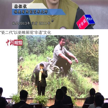
“瓷二代”以瓷雕展现“非遗”文化