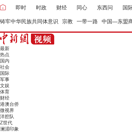
即时
时政
财经
同心
东西问
国
铸牢中华民族共同体意识
宗教
一带一路
中国—东盟
最新
热点
国内
社会
国际
军事
文娱
体育
财经
港澳台侨
微视界
洋腔队
Z世代
澜湄印象