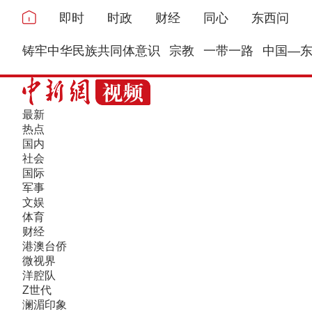
即时
时政
财经
同心
东西问
铸牢中华民族共同体意识
宗教
一带一路
中国—
最新
热点
国内
社会
国际
军事
文娱
体育
财经
港澳台侨
微视界
洋腔队
Z世代
澜湄印象