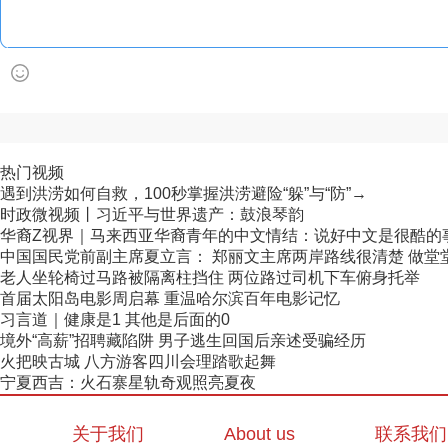
热门视频
遇到洪涝如何自救，100秒掌握洪涝避险“躲”与“防”→
时政微视频丨习近平与世界遗产：鼓浪琴韵
华裔Z视界｜马来西亚华裔青年的中文情结：说好中文是很酷的
中国国民党前副主席夏立言： 郑丽文主席两岸路线很清楚 做堂堂正
老人坐轮椅过马路被隔离柱挡住 两位路过司机下车俯身托举
首届太阳岛电影周启幕 重温哈尔滨百年电影记忆
习言道｜健康是1 其他是后面的0
境外“高薪”招聘藏陷阱 男子逃生回国后亲述受骗经历
火把映古城 八方游客四川会理踏歌起舞
宁夏西吉：火石寨星轨奇观照亮夏夜
关于我们
About us
联系我们