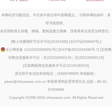
本网站所刊载信息，不代表中新社和中新网观点。 刊用本网站稿件，务
经书面授权。
未经授权禁止转载、摘编、复制及建立镜像，违者将依法追究法律责任。
[
网上传播视听节目许可证(0106168)
] [
京ICP证040655号
] [
京公网安备 11010202009201号
] [
京ICP备2021034286号-7
] [
互联网
宗教信息服务许可证：京(2022)0000118；京(2022)0000119
]
[
互联网新闻信息服务许可证10120180010
]
违法和不良信息举报电话：15699788000 举报邮箱：
jubao@chinanews.com.cn
举报受理和处置管理办法
总机：86-10-
87826688
Copyright ©1999-2026
chinanews.com. All Rights Reserved