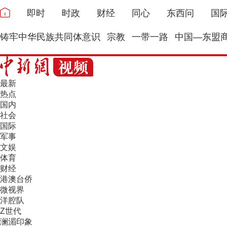
即时
时政
财经
同心
东西问
国
铸牢中华民族共同体意识
宗教
一带一路
中国—东盟
最新
热点
国内
社会
国际
军事
文娱
体育
财经
港澳台侨
微视界
洋腔队
Z世代
澜湄印象