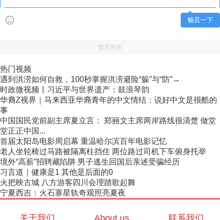
畅言一下
暂无评论
热门视频
遇到洪涝如何自救，100秒掌握洪涝避险“躲”与“防”→
时政微视频丨习近平与世界遗产：鼓浪琴韵
华裔Z视界｜马来西亚华裔青年的中文情结：说好中文是很酷的
事
中国国民党前副主席夏立言： 郑丽文主席两岸路线很清楚 做堂
堂正正中国...
首届太阳岛电影周启幕 重温哈尔滨百年电影记忆
老人坐轮椅过马路被隔离柱挡住 两位路过司机下车俯身托举
境外“高薪”招聘藏陷阱 男子逃生回国后亲述受骗经历
习言道｜健康是1 其他是后面的0
火把映古城 八方游客四川会理踏歌起舞
宁夏西吉：火石寨星轨奇观照亮夏夜
关于我们
About us
联系我们