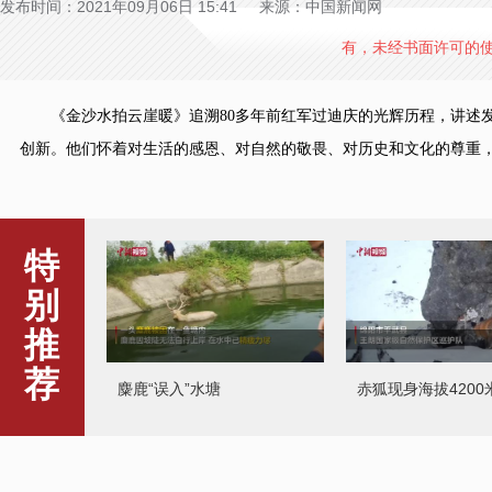
发布时间：2021年09月06日 15:41 来源：中国新闻网
有，未经书面许可的
《金沙水拍云崖暖》追溯80多年前红军过迪庆的光辉历程，讲述发
创新。他们怀着对生活的感恩、对自然的敬畏、对历史和文化的尊重
特
别
推
荐
麋鹿“误入”水塘
赤狐现身海拔4200
探秘科研雪豹捕捉追踪全过
网球名将遭种族歧