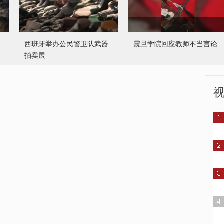
西班牙举办公民警卫队武器
震旦学院回应教师不当言论
拍卖展
冬季取暖如何防止“低温烫伤”
波罗的海发生撞船事故致2人
失踪