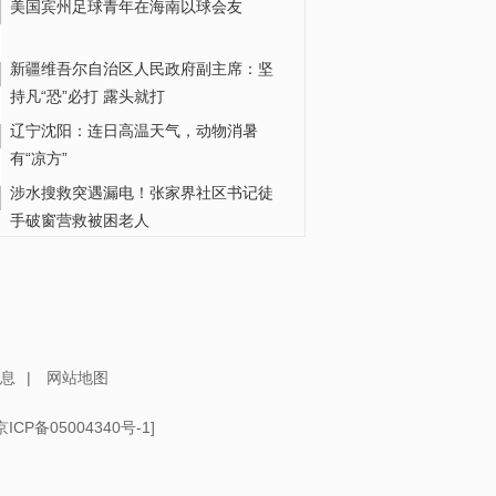
美国宾州足球青年在海南以球会友
新疆维吾尔自治区人民政府副主席：坚
持凡“恐”必打 露头就打
辽宁沈阳：连日高温天气，动物消暑
有“凉方”
涉水搜救突遇漏电！张家界社区书记徒
手破窗营救被困老人
“北上先锋 红心向党——红二十五军长征
革命文物联展”在河南博物院开展
瓜子水饺也“威胁美国”？丨真相
息
|
网站地图
京ICP备05004340号-1
]