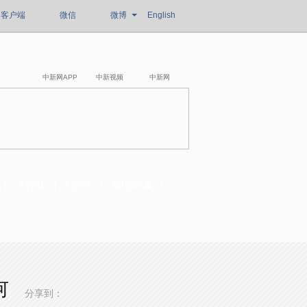
客户端
微信
微博
English
中新网APP
中新视频
中新网
洋腔队
Z世代
澜湄印象
何
分享到：