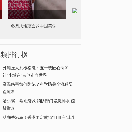
冬奥火炬蕴含的中国美学
视频排行榜
美国得克萨斯州驾车枪击案
致1死14伤
外籍匠人扎根松滋：五十载匠心制琴
让“小城造”吉他走向世界
高温伤害如何防范？科学防暑全流程要
点速看
哈尔滨：暴雨袭城 消防部门紧急排水 疏
散群众
萌翻香港岛！香港限定熊猫“叮叮车”上街