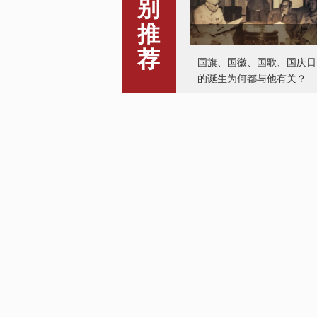
别
推
荐
国旗、国徽、国歌、国庆日
的诞生为何都与他有关？
西藏山南：开设藏戏兴趣班