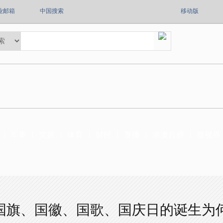
业邮箱
中国搜索
移动版
军事
文娱
体育
财经
直播
港澳台侨
微视界
国旗、国徽、国歌、国庆日的诞生为