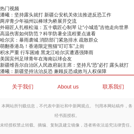
热门视频
潘曦：坚持露头就打 新疆公安机关依法推进反恐工作
两岸青少年福州以棒球为桥展开交流
外籍匠人扎根松滋：五十载匠心制琴 让“小城造”吉他走向世界
高温伤害如何防范？科学防暑全流程要点速看
哈尔滨：暴雨袭城 消防部门紧急排水 疏散群众
萌翻香港岛！香港限定熊猫“叮叮车”上街
积水严重 行车困难 黑龙江哈尔滨遭遇强降雨
美国宾州足球青年在海南以球会友
新疆维吾尔自治区人民政府副主席：坚持凡“恐”必打 露头就打
潘曦：新疆坚持法治反恐 兼顾反恐成效与人权保障
关于我们
About us
联系我们
本网站所刊载信息，不代表中新社和中新网观点。 刊用本网站稿件，务
经书面授权。
未经授权禁止转载、摘编、复制及建立镜像，违者将依法追究法律责任。