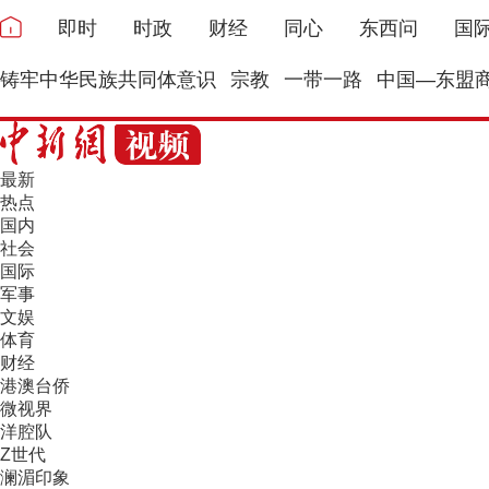
即时
时政
财经
同心
东西问
国
铸牢中华民族共同体意识
宗教
一带一路
中国—东盟
最新
热点
国内
社会
国际
军事
文娱
体育
财经
港澳台侨
微视界
洋腔队
Z世代
澜湄印象