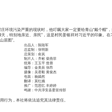
庄环境污染严重的现状时，他叮嘱大家一定要给青山“戴个帽”
聊天，特别地亲近、亲民”，这是村民姜银祥对习近平的印象。在
山居图”。
出品人：陈陆军
总监制：张明新
总策划：俞岚
制片人：齐彬 柴燕菲
统筹：王玉平 曾鼐
编导：金美辰 张昂
摄像：吴君毅 黄俊杰
包装：杨嫣然
翻译：莫红娥
推广：范思忆 丰婷婷
鸣谢：中共淳安县委宣传部
用行为，本社将依法追究其法律责任。