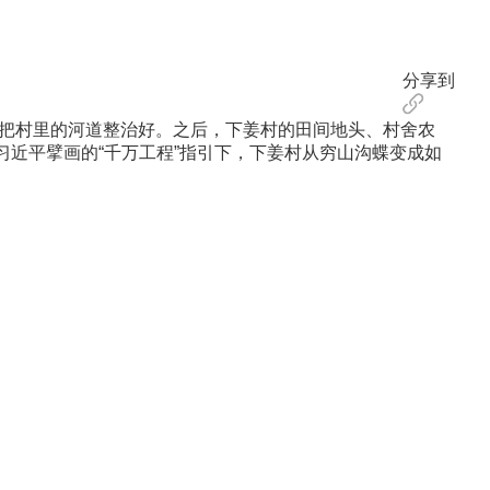
分享到
，把村里的河道整治好。之后，下姜村的田间地头、村舍农
习近平擘画的“千万工程”指引下，下姜村从穷山沟蝶变成如