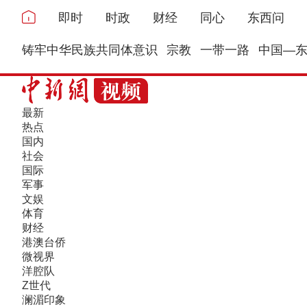
即时
时政
财经
同心
东西问
铸牢中华民族共同体意识
宗教
一带一路
中国—
最新
热点
国内
社会
国际
军事
文娱
体育
财经
港澳台侨
微视界
洋腔队
Z世代
澜湄印象