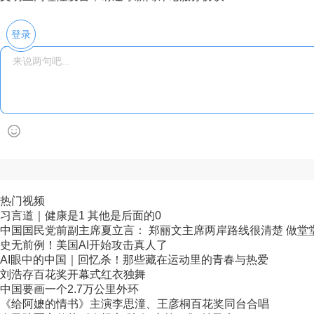
登录
热门视频
习言道｜健康是1 其他是后面的0
中国国民党前副主席夏立言： 郑丽文主席两岸路线很清楚 做堂堂正
史无前例！美国AI开始攻击真人了
AI眼中的中国｜回忆杀！那些藏在运动里的青春与热爱
刘浩存百花奖开幕式红衣独舞
中国要画一个2.7万公里外环
《给阿嬷的情书》主演李思潼、王彦桐百花奖同台合唱