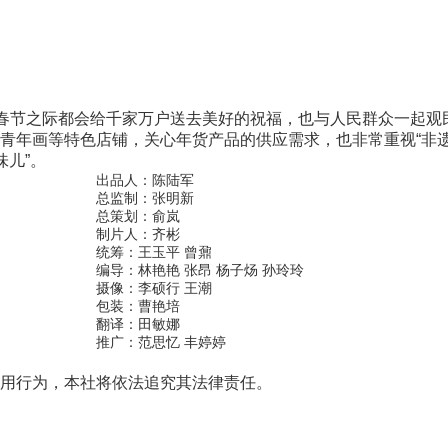
节之际都会给千家万户送去美好的祝福，也与人民群众一起观民俗
青年画等特色店铺，关心年货产品的供应需求，也非常重视“非遗
味儿”。
出品人：陈陆军
总监制：张明新
总策划：俞岚
制片人：齐彬
统筹：王玉平 曾鼐
编导：林艳艳 张昂 杨子炀 孙玲玲
摄像：李硕行 王潮
包装：曹艳培
翻译：田敏娜
推广：范思忆 丰婷婷
用行为，本社将依法追究其法律责任。