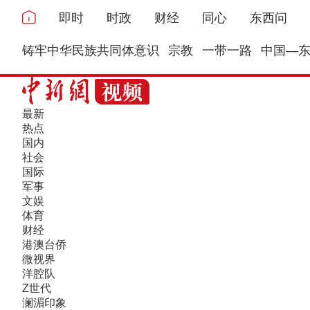
即时
时政
财经
同心
东西问
铸牢中华民族共同体意识
宗教
一带一路
中国—
最新
热点
国内
社会
国际
军事
文娱
体育
财经
港澳台侨
微视界
洋腔队
Z世代
澜湄印象