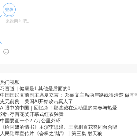
登录
热门视频
习言道｜健康是1 其他是后面的0
中国国民党前副主席夏立言： 郑丽文主席两岸路线很清楚 做堂堂正
史无前例！美国AI开始攻击真人了
AI眼中的中国｜回忆杀！那些藏在运动里的青春与热爱
刘浩存百花奖开幕式红衣独舞
中国要画一个2.7万公里外环
《给阿嬷的情书》主演李思潼、王彦桐百花奖同台合唱
人民陆军宣传片《奋楫之“陆”》丨第三集 射天狼