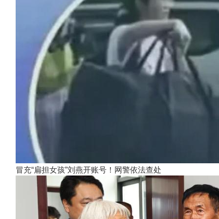
冒充“扁担女孩”刘燕开账号！网警依法查处