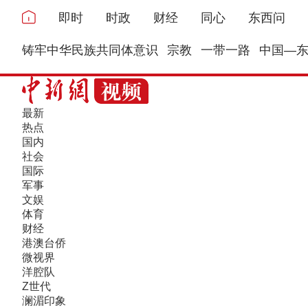
即时
时政
财经
同心
东西问
铸牢中华民族共同体意识
宗教
一带一路
中国—
最新
热点
国内
社会
国际
军事
文娱
体育
财经
港澳台侨
微视界
洋腔队
Z世代
澜湄印象