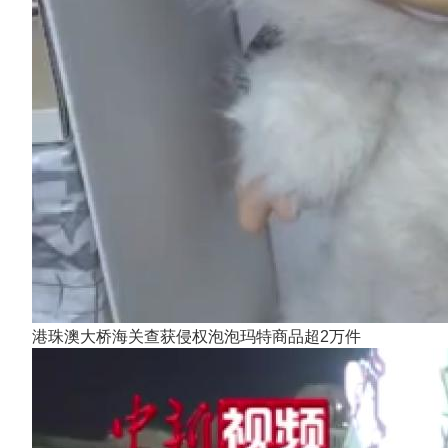
港珠澳大桥海关查获侵权泡泡玛特商品超2万件