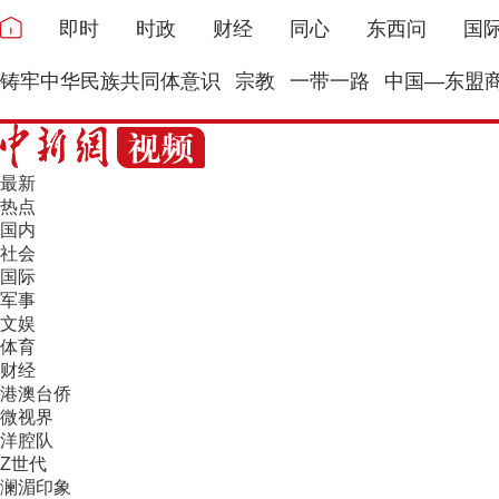
即时
时政
财经
同心
东西问
国
铸牢中华民族共同体意识
宗教
一带一路
中国—东盟
最新
热点
国内
社会
国际
军事
文娱
体育
财经
港澳台侨
微视界
洋腔队
Z世代
澜湄印象