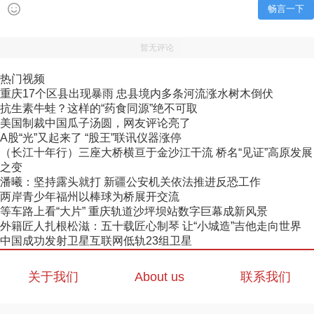
畅言一下
暂无评论
热门视频
重庆17个区县出现暴雨 忠县境内多条河流涨水树木倒伏
抗生素牛蛙？这样的“药食同源”绝不可取
美国制裁中国瓜子汤圆，网友评论亮了
A股“光”又起来了 “股王”联讯仪器涨停
（长江十年行）三座大桥横亘于金沙江干流 桥名“见证”高原发展
之变
潘曦：坚持露头就打 新疆公安机关依法推进反恐工作
两岸青少年福州以棒球为桥展开交流
等车路上看“大片” 重庆轨道沙坪坝站数字巨幕成新风景
外籍匠人扎根松滋：五十载匠心制琴 让“小城造”吉他走向世界
中国成功发射卫星互联网低轨23组卫星
关于我们
About us
联系我们