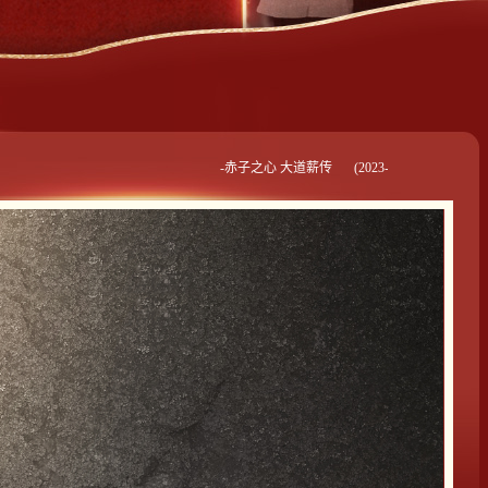
-
赤子之心 大道薪传
(2023-06-12 19:09:35) -
薪火相传 笃