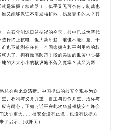
区就是掌握了核武器了，似乎又无可奈何，制裁也
？谁又能够保证不引发核扩散，伤及更多的人？其
，在石化能源日益枯竭的今天，核电已成为替代
家选择终止核电，但大势所趋，谁也不能回避。于
，谁也不能剥夺任何一个国家拥有和平利用核的权
然就大了。拥有最高防范手段的美国的世贸中心都
各地的大大小小的核设施不落入魔掌？其又为两
路总会愈来愈清晰。中国提出的核安全观亦为愈
并重、权利与义务并重、自主与协作并重、治标与
，应有耐心，正如习近平在此次华盛顿核安全峰会
我们决心更大……核安全没有止境，也没有快捷方
来了启示。(欧阳五)