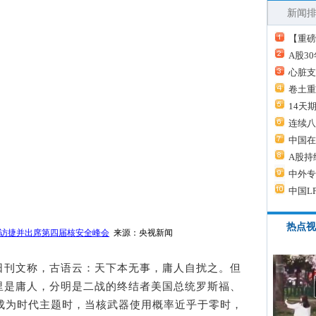
新闻
【重磅
A股3
心脏支
卷土重
14天
连续八
中国在
A股持
中外专
中国L
热点视
访捷并出席第四届核安全峰会
来源：央视新闻
5日刊文称，古语云：天下本无事，庸人自扰之。但
里是庸人，分明是二战的终结者美国总统罗斯福、
展成为时代主题时，当核武器使用概率近乎于零时，