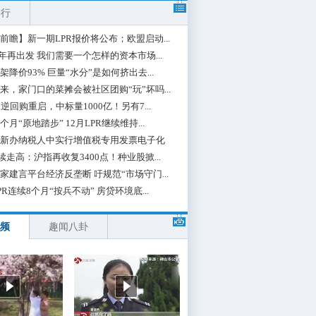
排行
前瞻】新一期LPR报价将公布；欧盟启动...
0年再出发 我们需要一个怎样的资本市场...
架降价93% 巨量“水分”是如何挤出去...
来，家门口的菜摊会被社区团购“玩”坏吗...
期逆回购重启，中标量1000亿！另有7...
个月“原地踏步” 12月LPR继续维持...
新办纳税人中实行增值税专用发票电子化
续走高：沪指再收复3400点！种业股掀...
家建言平台经济反垄断 吁规范“市场守门...
PR连续8个月“按兵不动” 房贷环境底...
频
趣闻八卦