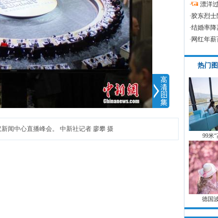
·
漂洋过
·
胶东烈士
·
结婚率降
·
网红年薪
热门图
新闻中心直播峰会。 中新社记者 廖攀 摄
99米
德国