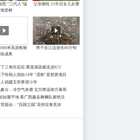
照 “三代人”猛
父亲牺牲 21年后女儿从警
摇海棠树
000米高原检验
男子在江边放生80斤蛇
训练成果
了三角区痘痘 重度感染被送进ICU
下给病人捐款14年 “谎称”是慈善项目
老人捐建五所希望小学
气象台：冷空气来袭 北方降温南方暴雨
桩如履平地 看广西藤县舞狮队展绝活
世园会：“百园之园”花初绽春意浓