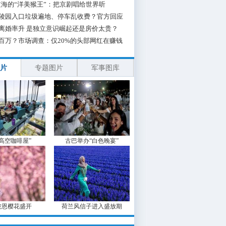
海的“洋美猴王”：把京剧唱给世界听
陵园入口垃圾遍地、停车乱收费？官方回应
离婚率升 是独立意识崛起还是房价太贵？
百万？市场调查：仅20%的头部网红在赚钱
片
专题图片
军事图库
“高空咖啡屋”
古巴举办“白色晚宴”
波恩樱花盛开
荷兰风信子进入盛放期