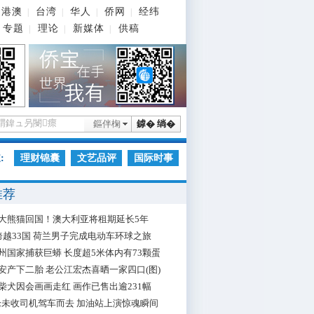
港澳
台湾
华人
侨网
经纬
|
|
|
|
专题
理论
新媒体
供稿
|
|
|
鏂伴椈
鎼� 绱�
:
理财锦囊
文艺品评
国际时事
推荐
大熊猫回国！澳大利亚将租期延长5年
跨越33国 荷兰男子完成电动车环球之旅
州国家捕获巨蟒 长度超5米体内有73颗蛋
安产下二胎 老公江宏杰喜晒一家四口(图)
柴犬因会画画走红 画作已售出逾231幅
枪未收司机驾车而去 加油站上演惊魂瞬间