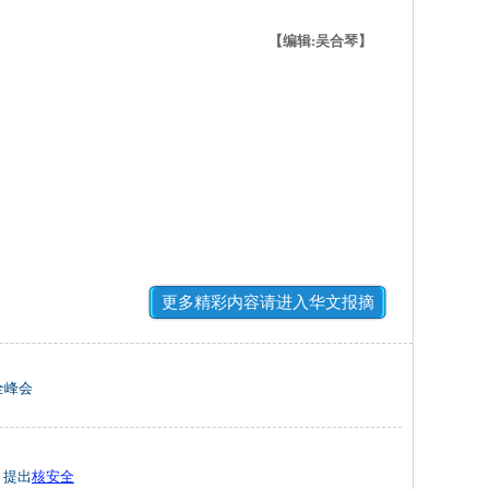
【编辑:吴合琴】
更多精彩内容请进入华文报摘
全峰会
、提出
核安全