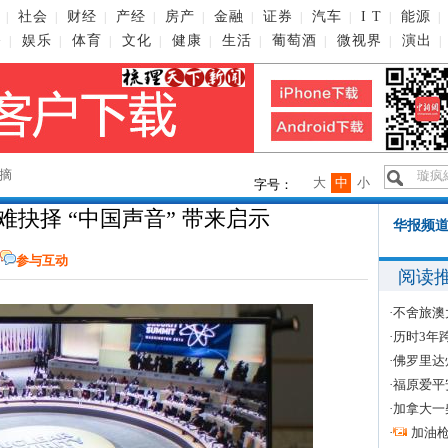
社会
财经
产经
房产
金融
证券
汽车
I T
能源
|
|
|
|
|
|
|
|
|
|
播
娱乐
体育
文化
健康
生活
葡萄酒
微视界
演出
|
|
|
|
|
|
|
|
|
摘
大
中
小
字号：
抉择 “中国声音” 带来启示
华报频道
参与互动
阅读
·
不舍旅澳
·
历时3年
·
佛罗里达
·
福原爱平
·
加拿大一
·
加油