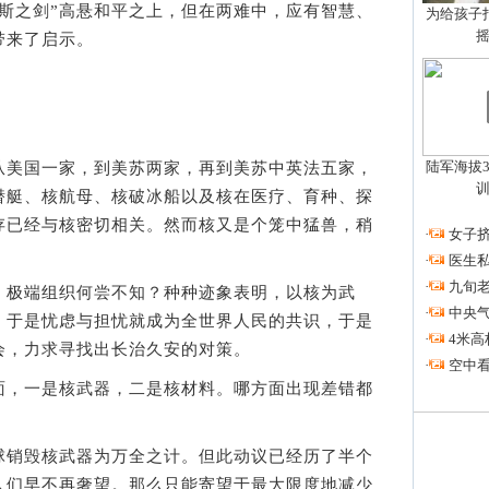
斯之剑”高悬和平之上，但在两难中，应有智慧、
为给孩子拍
带来了启示。
陆军海拔3
美国一家，到美苏两家，再到美苏中英法五家，
潜艇、核航母、核破冰船以及核在医疗、育种、探
存已经与核密切相关。然而核又是个笼中猛兽，稍
·
女子挤
·
医生私
·
九旬
极端组织何尝不知？种种迹象表明，以核为武
·
中央
。于是忧虑与担忧就成为全世界人民的共识，于是
·
4米高
会，力求寻找出长治久安的对策。
·
空中看
，一是核武器，二是核材料。哪方面出现差错都
销毁核武器为万全之计。但此动议已经历了半个
人们早不再奢望。那么只能寄望于最大限度地减少