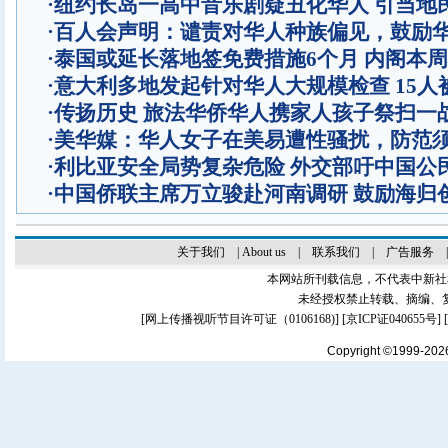
·
纽约长岛一高中音乐剧疑丑化华人 引当地
·
百人会声明：谴责对华人种族偏见，鼓励
·
泰国或延长落地签免费措施6个月 内阁本
·
意大利多地发起针对华人大规模检查 15人
·
传扬历史 旅法华侨华人携家人孩子祭扫一
·
美华媒：华人女子在美易遭性骚扰，防范
·
利比亚安全局势复杂危险 外交部吁中国公
·
中国侨联主席万立骏赴河南调研 鼓励海归
关于我们
|
About us
|
联系我们
|
广告服务
本网站所刊载信息，不代表中新社
未经授权禁止转载、摘编、
[
网上传播视听节目许可证（0106168)
] [
京ICP证040655号
]
Copyright ©1999-20