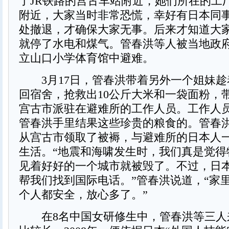
了JR铁路的宫古车站附近，她们所在的工
附近，大家当时非常恐慌，幸好有日本同
处撤退，才确保大家无事。后来才知道大
就停了水电和煤气。管春洪等人被当地政
立山口小学体育馆中避难。
3月17日，管春洪带着另外一个姐妹趁
回宿舍，抢救出10公斤大米和一袋面粉，
宫古市派驻在避难所的工作人员。工作人
管春洪手里结果这些珍贵的粮食的。管春洪
从宫古市领取了被褥，与避难所的日本人
生活。“地震和海啸发生时，我们真是觉得
见着好好的一个城市就被毁了。不过，日
帮我们找到国际电话。”管春洪说道，“家
个人都安全，放心多了。”
在8名中国女研修生中，管春洪等三人