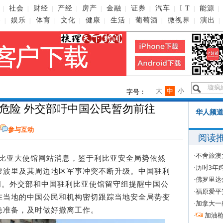
社会
财经
产经
房产
金融
证券
汽车
I T
能源
|
|
|
|
|
|
|
|
|
|
播
娱乐
体育
文化
健康
生活
葡萄酒
微视界
演出
|
|
|
|
|
|
|
|
|
大
中
小
字号：
危险 外交部吁中国公民暂勿前往
华人频道
参与互动
阅读
·
不舍旅澳
利比亚大使馆网站消息，鉴于利比亚安全局势依然
·
历时3年
黎波里及其周边地区军事冲突不断升级。中国驻利
·
佛罗里达
关闭。外交部和中国驻利比亚使馆留守组提醒中国公
·
福原爱平
在当地的中国公民和机构密切跟踪当地安全局势变
·
加拿大一
急准备，及时做好撤离工作。
·
加油