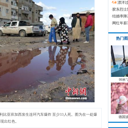
·
漂洋过
·
胶东烈士
·
结婚率降
·
网红年薪
热门图
99米
日，利比亚班加西发生连环汽车爆炸 至少33人死。图为在一处爆
德国
呈现出红色。