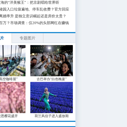
海的“洋美猴王”：把京剧唱给世界听
陵园入口垃圾遍地、停车乱收费？官方回应
离婚率升 是独立意识崛起还是房价太贵？
百万？市场调查：仅20%的头部网红在赚钱
片
专题图片
“高空咖啡屋”
古巴举办“白色晚宴”
波恩樱花盛开
荷兰风信子进入盛放期