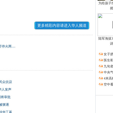
为给孩子拍
更多精彩内容请进入华人频道
陆军海拔3
停火两小时
·
女子挤
·
医生私
·
九旬
·
中央
·
4米高
民众抗议
·
空中看
华人发声
周将审批
被驱逐
战华工墓