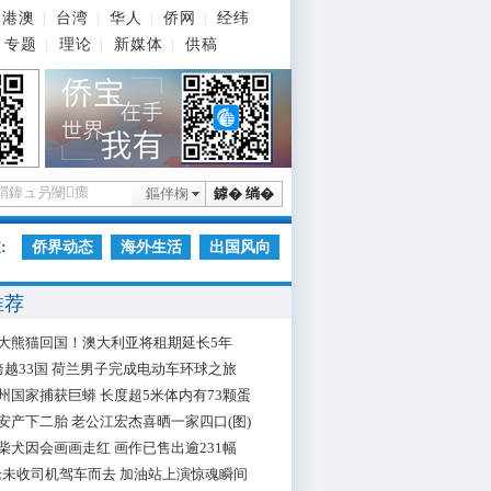
港澳
台湾
华人
侨网
经纬
|
|
|
|
专题
理论
新媒体
供稿
|
|
|
鏂伴椈
鎼� 绱�
:
侨界动态
海外生活
出国风向
推荐
大熊猫回国！澳大利亚将租期延长5年
跨越33国 荷兰男子完成电动车环球之旅
州国家捕获巨蟒 长度超5米体内有73颗蛋
安产下二胎 老公江宏杰喜晒一家四口(图)
柴犬因会画画走红 画作已售出逾231幅
枪未收司机驾车而去 加油站上演惊魂瞬间