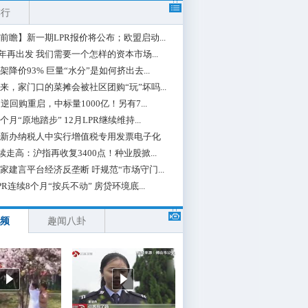
排行
前瞻】新一期LPR报价将公布；欧盟启动...
0年再出发 我们需要一个怎样的资本市场...
架降价93% 巨量“水分”是如何挤出去...
来，家门口的菜摊会被社区团购“玩”坏吗...
期逆回购重启，中标量1000亿！另有7...
个月“原地踏步” 12月LPR继续维持...
新办纳税人中实行增值税专用发票电子化
续走高：沪指再收复3400点！种业股掀...
家建言平台经济反垄断 吁规范“市场守门...
PR连续8个月“按兵不动” 房贷环境底...
频
趣闻八卦