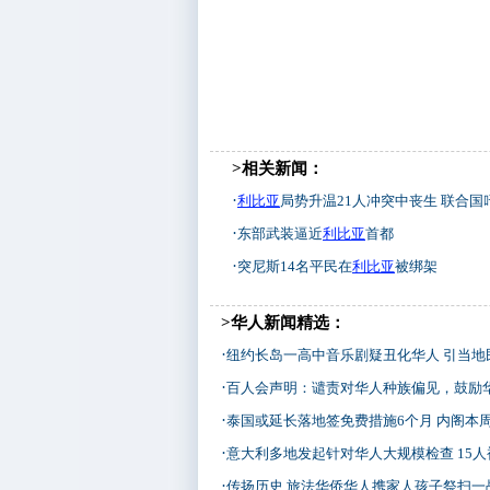
>相关新闻：
·
利比亚
局势升温21人冲突中丧生 联合国吁
·
东部武装逼近
利比亚
首都
·
突尼斯14名平民在
利比亚
被绑架
>华人新闻精选：
·
纽约长岛一高中音乐剧疑丑化华人 引当地
·
百人会声明：谴责对华人种族偏见，鼓励
·
泰国或延长落地签免费措施6个月 内阁本
·
意大利多地发起针对华人大规模检查 15人
·
传扬历史 旅法华侨华人携家人孩子祭扫一