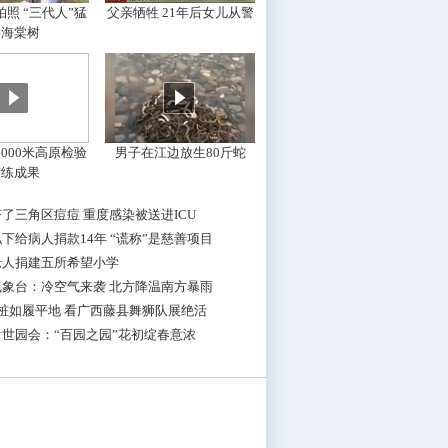
照 “三代人”猛
父亲牺牲 21年后女儿从警
摇海棠树
000米高原检验
男子在江边放生80斤蛇
训练成果
了三角区痘痘 重度感染被送进ICU
下给病人捐款14年 “谎称”是慈善项目
老人捐建五所希望小学
气象台：冷空气来袭 北方降温南方暴雨
桩如履平地 看广西藤县舞狮队展绝活
世园会：“百园之园”花初绽春意浓