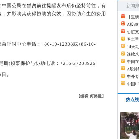
中国公民在暂勿前往提醒发布后仍坚持前往，有
新闻
险，并影响其获得协助的实效，因协助产生的费用
【重磅
A股3
心脏支
卷土重
心电话：+86-10-12308或+86-10-
14天
连续八
中国在
领事保护与协助电话：+216-27208926
A股持
6日。
中外专
中国L
【编辑:何路曼】
热点视