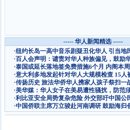
----- 华人新闻精选 -----
·
纽约长岛一高中音乐剧疑丑化华人 引当地
·
百人会声明：谴责对华人种族偏见，鼓励
·
泰国或延长落地签免费措施6个月 内阁本
·
意大利多地发起针对华人大规模检查 15人
·
传扬历史 旅法华侨华人携家人孩子祭扫一
·
美华媒：华人女子在美易遭性骚扰，防范
·
利比亚安全局势复杂危险 外交部吁中国公
·
中国侨联主席万立骏赴河南调研 鼓励海归