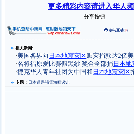
更多精彩内容请进入华人频
分享按钮
参与互动(
0
)
相关新闻:
·
美国各界向
日本地震灾区
赈灾捐款达2亿
·
名将福原爱比赛佩黑纱 奖金全部捐
日本地
·
捷克华人青年社团为中国和
日本地震灾区
专题：
日本遭遇强震海啸袭击