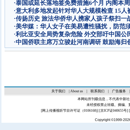
·
泰国或延长落地签免费措施6个月 内阁本
·
意大利多地发起针对华人大规模检查 15人
·
传扬历史 旅法华侨华人携家人孩子祭扫一
·
美华媒：华人女子在美易遭性骚扰，防范
·
利比亚安全局势复杂危险 外交部吁中国公
·
中国侨联主席万立骏赴河南调研 鼓励海归
关于我们
|
About us
|
联系我们
|
广告服务
本网站所刊载信息，不代表中新社
未经授权禁止转载、摘编、
[
网上传播视听节目许可证（0106168)
] [
京ICP证040655号
]
Copyright ©1999-20