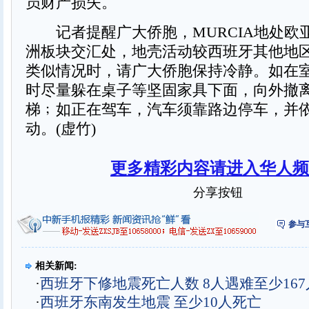
员财产损失。
记者提醒广大侨胞，MURCIA地处欧
洲板块交汇处，地壳活动较西班牙其他地
类似情况时，请广大侨胞保持冷静。如在
时尽量躲在桌子等坚固家具下面，向外撤
梯﹔如正在驾车，汽车须靠路边停车，并
动。(虚竹)
更多精彩内容请进入华人频
分享按钮
参与
相关新闻:
·
西班牙下修地震死亡人数 8人遇难至少16
·
西班牙东南发生地震 至少10人死亡