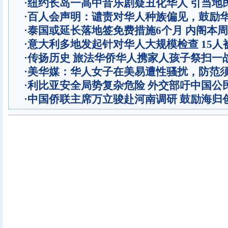
·
纽约长岛一高中音乐剧疑丑化华人 引当地
·
百人会声明：谴责对华人种族偏见，鼓励
·
泰国或延长落地签免费措施6个月 内阁本
·
意大利多地发起针对华人大规模检查 15人
·
传扬历史 旅法华侨华人携家人孩子祭扫一
·
美华媒：华人女子在美易遭性骚扰，防范
·
利比亚安全局势复杂危险 外交部吁中国公
·
中国侨联主席万立骏赴河南调研 鼓励海归