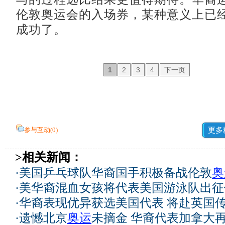
伦敦奥运会的入场券，某种意义上已
成功了。
1
2
3
4
下一页
参与互动(
0
)
更多
>相关新闻：
·
美国乒乓球队华裔国手积极备战伦敦
奥
·
美华裔混血女孩将代表美国游泳队出征
·
华裔表现优异获选美国代表 将赴英国
·
遗憾北京
奥运
未摘金 华裔代表加拿大再