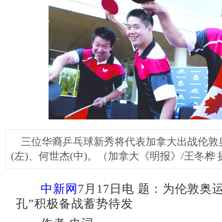
三位华裔乒乓球新秀将代表加拿大出战伦敦
(左)、何世杰(中)。（加拿大《明报》/王冬桦 
中新网
7月17日电 题：为伦敦奥
孔”积极备战蓄势待发