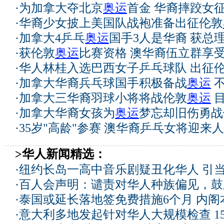
·
为加拿大夺北京
奥运
首金 华裔摔跤女征
·
华裔少女披上美国队战袍准备出征伦敦
·
加拿大4乒乓
奥运
国手3人是华裔 获总理
·
获伦敦
奥运
比赛资格 澳华裔伍立群享
·
华人林桂入选巴西女子乒乓球队 出征
·
加拿大华裔兵乓球国手积极备战
奥运
不
·
加拿大三华裔羽球小将将战伦敦
奥运
目
·
加拿大华裔女孩为
奥运
梦忘却旧伤勇战
·
35岁"高龄"参赛 澳华裔乒乓女将迎来
>华人新闻精选：
·
纽约长岛一高中音乐剧疑丑化华人 引
·
百人会声明：谴责对华人种族偏见，鼓
·
泰国或延长落地签免费措施6个月 内阁
·
意大利多地发起针对华人大规模检查 1