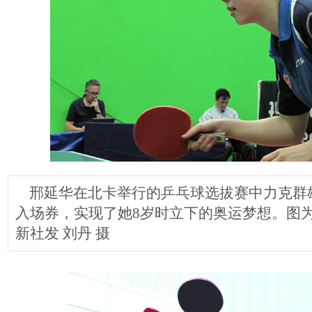
邢延华在北卡举行的乒乓球选拔赛中力克群
入场券，实现了她8岁时立下的奥运梦想。图
新社发 刘丹 摄