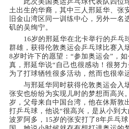
此次美国奥运乒乓球代表队四位球
土出生的华裔，其中三人邢延华、张
旧金山湾区同一训练中心，另外一名
矶的吴绚宁。
16岁的邢延华在北卡举行的乒乓
群雄，获得伦敦奥运会乒乓球比赛入
8岁时许下的愿望：“参加奥运会”，
真，邢延华说“自己也很感动！很努力
为了打球牺牲很多活动，然而也很幸运
与邢延华同时获得伦敦奥运会入场
张安也纷纷为实现儿时的梦想而高兴。
岁，父母来自中国台湾，他在休斯敦
打乒乓球，他说“很高兴，是从小到大
波罗阿多，15岁的张安打了8年乒乓
国。她说小时候就存有想打进奥运的