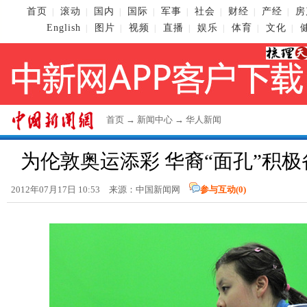
首页
滚动
国内
国际
军事
社会
财经
产经
房
|
|
|
|
|
|
|
|
English
图片
视频
直播
娱乐
体育
文化
|
|
|
|
|
|
|
首页
→
新闻中心
→
华人新闻
为伦敦奥运添彩 华裔“面孔”积
2012年07月17日 10:53 来源：
中国新闻网
参与互动(
0
)