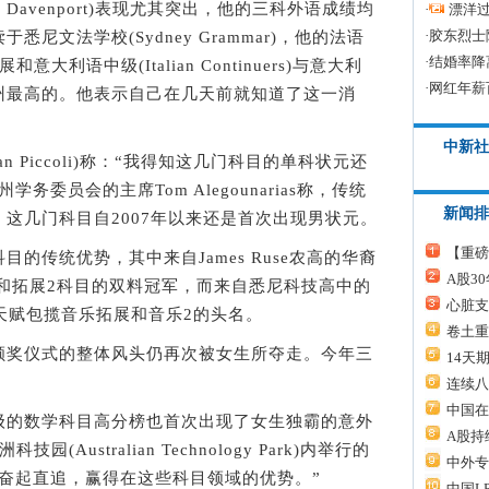
 Davenport)表现尤其突出，他的三科外语成绩均
·
漂洋过
·
胶东烈士
尼文法学校(Sydney Grammar)，他的法语
·
结婚率降
扩展和意大利语中级(Italian Continuers)与意大利
·
网红年薪
州最高的。他表示自己在几天前就知道了这一消
中新社
 Piccoli)称：“我得知这几门科目的单科状元还
委员会的主席Tom Alegounarias称，传统
新闻排
这几门科目自2007年以来还是首次出现男状元。
【重磅
传统优势，其中来自James Ruse农高的华裔
A股3
拓展1和拓展2科目的双料冠军，而来自悉尼科技高中的
心脏支
面的天赋包揽音乐拓展和音乐2的头名。
卷土重
奖仪式的整体风头仍再次被女生所夺走。今年三
14天
连续八
中国在
的数学科目高分榜也首次出现了女生独霸的意外
A股持
(Australian Technology Park)内举行的
中外专
奋起直追，赢得在这些科目领域的优势。”
中国L