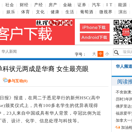
社会
财经
产经
房产
金融
证券
汽车
I T
能源
|
|
|
|
|
|
|
|
|
|
播
娱乐
体育
文化
健康
生活
葡萄酒
微视界
演出
|
|
|
|
|
|
|
|
|
→
华人新闻
大
中
小
字号：
华人频道
单科状元两成是华裔 女生最亮眼
阅读
参与互动(
0
)
·
不舍旅澳
澳洲日报》报道，在周二于悉尼举行的新州HSC(高中
·
历时3年
Course)颁奖仪式上，共有100多名学生的优异表现得
·
佛罗里达
中，23人来自中国或具有华人背景，夺冠比例为近
·
福原爱平
·
加拿大一
丁语、设计、化学、信息处理与科技等。
·
加油