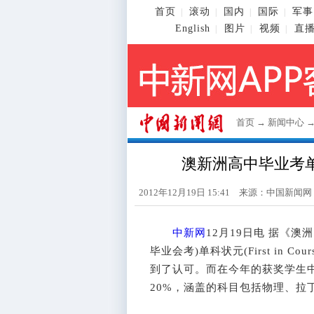
首页
滚动
国内
国际
军事
|
|
|
|
English
图片
视频
直
|
|
|
首页
→
新闻中心
澳新洲高中毕业考
2012年12月19日 15:41 来源：
中国新闻网
中新网
12月19日电 据《
毕业会考)单科状元(First in 
到了认可。而在今年的获奖学生
20%，涵盖的科目包括物理、拉