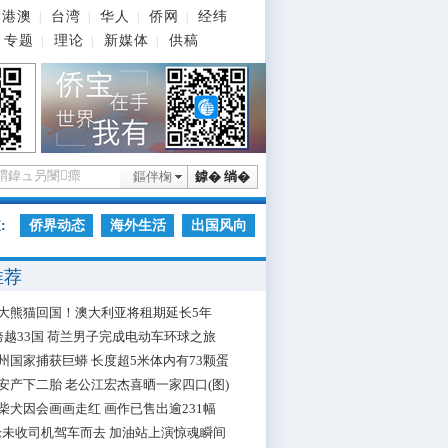
港澳
台湾
华人
侨网
经纬
|
|
|
|
专题
理论
新媒体
供稿
|
|
|
鏂伴椈
鎼� 绱�
:
侨界动态
海外生活
出国风向
推荐
大熊猫回国！澳大利亚将租期延长5年
跨越33国 荷兰男子完成电动车环球之旅
州国家捕获巨蟒 长度超5米体内有73颗蛋
安产下二胎 老公江宏杰喜晒一家四口(图)
柴犬因会画画走红 画作已售出逾231幅
枪未收司机驾车而去 加油站上演惊魂瞬间