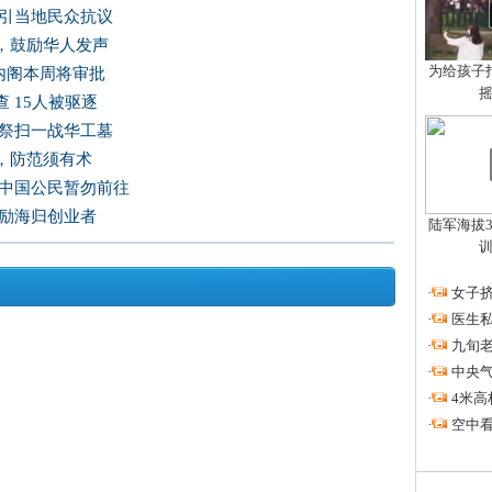
 引当地民众抗议
，鼓励华人发声
为给孩子拍
内阁本周将审批
 15人被驱逐
子祭扫一战华工墓
，防范须有术
吁中国公民暂勿前往
鼓励海归创业者
陆军海拔3
·
女子挤
·
医生私
·
九旬
·
中央
·
4米高
·
空中看