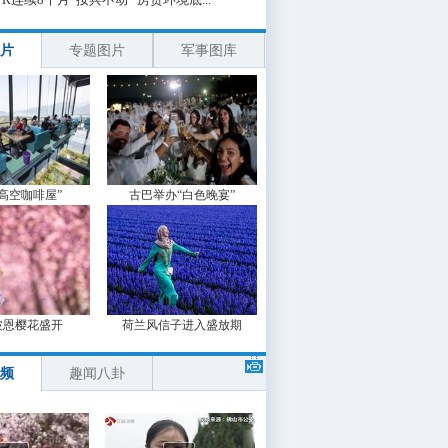
片
专题图片
军事图库
“高空咖啡屋”
古巴举办“白色晚宴”
波恩樱花盛开
荷兰风信子进入盛放期
频
趣闻八卦