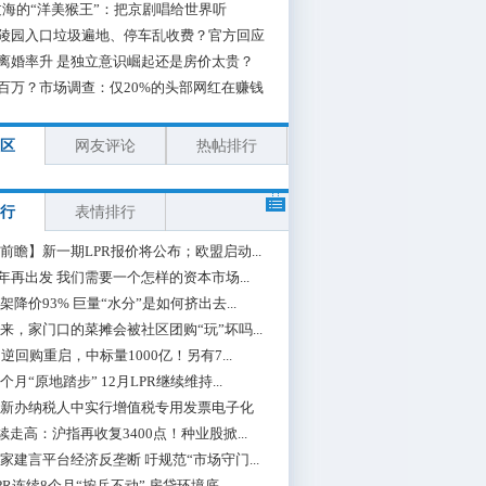
海的“洋美猴王”：把京剧唱给世界听
陵园入口垃圾遍地、停车乱收费？官方回应
离婚率升 是独立意识崛起还是房价太贵？
百万？市场调查：仅20%的头部网红在赚钱
区
网友评论
热帖排行
行
表情排行
前瞻】新一期LPR报价将公布；欧盟启动...
0年再出发 我们需要一个怎样的资本市场...
架降价93% 巨量“水分”是如何挤出去...
来，家门口的菜摊会被社区团购“玩”坏吗...
期逆回购重启，中标量1000亿！另有7...
个月“原地踏步” 12月LPR继续维持...
新办纳税人中实行增值税专用发票电子化
续走高：沪指再收复3400点！种业股掀...
家建言平台经济反垄断 吁规范“市场守门...
PR连续8个月“按兵不动” 房贷环境底...