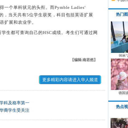
科状元的头衔。而Pymble Ladies'
热门图
最多的，当天共有5位学生获奖，科目包括英语扩展
日语扩展和农业学。
学生都可查询自己的HSC成绩。考生们可通过网
99米
【编辑:南若然】
更多精彩内容请进入华人频道
德国
数学科及格率第一
热点视
兰华裔学生受关注