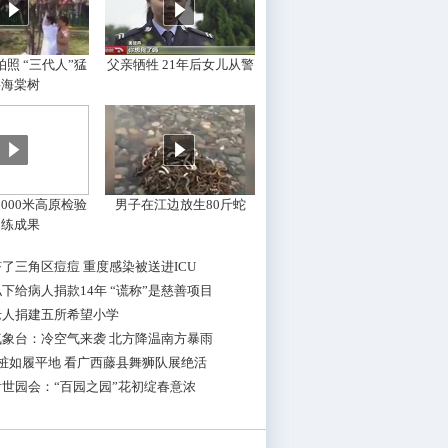
照 “三代人”猛
父亲牺牲 21年后女儿从警
摇海棠树
000米高原检验
男子在江边放生80斤蛇
训练成果
了三角区痘痘 重度感染被送进ICU
下给病人捐款14年 “谎称”是慈善项目
老人捐建五所希望小学
气象台：冷空气来袭 北方降温南方暴雨
桩如履平地 看广西藤县舞狮队展绝活
世园会：“百园之园”花初绽春意浓