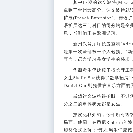
其中17岁的达文波特(Mischa
拿到了全州最高分。达文波特就读于悉
扩展(French Extension)、德语
语扩展这三门科目的得分均是全
息，当时他正在欧洲游玩。
新州教育厅厅长皮克利(Adrian
是第一次全部被一个人包揽。”新州学务
而言，语言学习是女学生的强项，
华裔考生仍延续了擅长理工科目的
女生Shelly She获得了数学
Daniel Guo则凭借在音乐方
虽然达文波特很抢眼，不过颁
分之二的单科状元都是女生。
据皮克利介绍，今年所有等级
局面。他周二在悉尼Redfern的澳洲科技园
颁奖仪式上称：“现在男生们应该