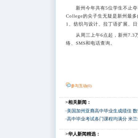
新州今年共有5位学生不止夺得一个单
College的尖子生无疑是新州
1、纺织与设计、拉丁语扩展、
从周三上午6点起，新州7.3万
络、SMS和电话查询。
参与互动(
0
)
>相关新闻：
·
美国加州亚裔高中毕业生成绩佳 
·
高中毕业考试各门课程均满分 米
>华人新闻精选：