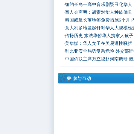
·
纽约长岛一高中音乐剧疑丑化华人
·
百人会声明：谴责对华人种族偏见
·
泰国或延长落地签免费措施6个月 
·
意大利多地发起针对华人大规模检查
·
传扬历史 旅法华侨华人携家人孩
·
美华媒：华人女子在美易遭性骚扰
·
利比亚安全局势复杂危险 外交部
·
中国侨联主席万立骏赴河南调研 