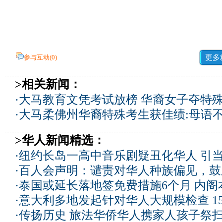
参与互动(
0
)
更多
>相关新闻：
·
大马教育文凭考试放榜 华裔女子夺特
·
大马柔佛州华裔特殊考生获佳绩:母语
>华人新闻精选：
·
纽约长岛一高中音乐剧疑丑化华人 引
·
百人会声明：谴责对华人种族偏见，鼓
·
泰国或延长落地签免费措施6个月 内阁
·
意大利多地发起针对华人大规模检查 1
·
传扬历史 旅法华侨华人携家人孩子祭