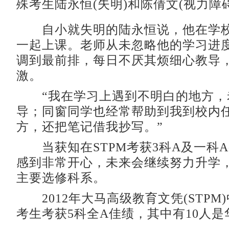
殊考生陆永恒(失明)和陈倩文(视力障
自小就失明的陆永恒说，他在学校
一起上课。老师从未忽略他的学习进
调到最前排，每日不厌其烦细心教导
激。
“我在学习上遇到不明白的地方，
导；同窗同学也经常帮助到我到校内
方，还把笔记借我抄写。”
当获知在STPM考获3科A及一科A
感到非常开心，未来会继续努力升学
主要选修科系。
2012年大马高级教育文凭(STPM)
考生考获5科全A佳绩，其中有10人是