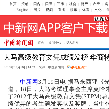
首页
滚动
国内
国际
军事
社会
财经
产经
房
|
|
|
|
|
|
|
|
English
图片
视频
直播
娱乐
体育
文化
|
|
|
|
|
|
|
首页
→
新闻中心
→
华人新闻
大马高级教育文凭成绩发榜 华裔
2013年03月19日 14:21 来源：
中国新闻网
参与互动(
0
)
中新网
3月19日电 据马来西亚《
道，18日，大马考试理事会主席莫哈
了2012年大马高级教育文凭(STPM)
绩优异的考生颁发奖状及奖牌，当中