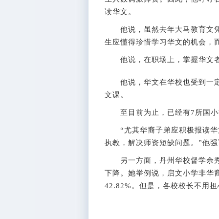
读华文。
他说，虽然去年大马教育文凭(S
生应懂得珍惜学习华文的机会，
他说，在职场上，掌握华文者
他说，华文在华校也受到一定“
文课。
至目前为止，已经有7所国小
“尤其华裔子弟应积极报读华文
执教，解决师资短缺问题。”他
另一方面，丹州华校督学余秀
下降。她举例说，启文小学非华裔
42.82%。但是，各校校长不用