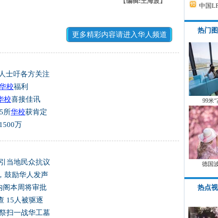
【编辑:王海波】
中国L
热门图
更多精彩内容请进入华人频道
教人士吁各方关注
华校
福利
华校
喜接佳讯
99米
5所
华校
获肯定
500万
 引当地民众抗议
德国
，鼓励华人发声
内阁本周将审批
热点视
 15人被驱逐
子祭扫一战华工墓