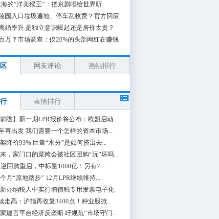
海的“洋美猴王”：把京剧唱给世界听
陵园入口垃圾遍地、停车乱收费？官方回应
离婚率升 是独立意识崛起还是房价太贵？
百万？市场调查：仅20%的头部网红在赚钱
区
网友评论
热帖排行
行
表情排行
前瞻】新一期LPR报价将公布；欧盟启动...
0年再出发 我们需要一个怎样的资本市场...
架降价93% 巨量“水分”是如何挤出去...
来，家门口的菜摊会被社区团购“玩”坏吗...
期逆回购重启，中标量1000亿！另有7...
个月“原地踏步” 12月LPR继续维持...
新办纳税人中实行增值税专用发票电子化
续走高：沪指再收复3400点！种业股掀...
家建言平台经济反垄断 吁规范“市场守门...