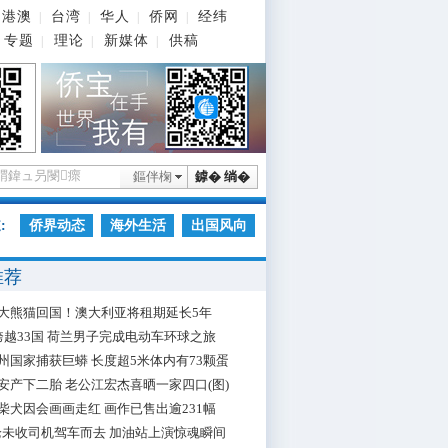
港澳
台湾
华人
侨网
经纬
|
|
|
|
专题
理论
新媒体
供稿
|
|
|
鏂伴椈
鎼� 绱�
:
侨界动态
海外生活
出国风向
推荐
大熊猫回国！澳大利亚将租期延长5年
跨越33国 荷兰男子完成电动车环球之旅
州国家捕获巨蟒 长度超5米体内有73颗蛋
安产下二胎 老公江宏杰喜晒一家四口(图)
柴犬因会画画走红 画作已售出逾231幅
枪未收司机驾车而去 加油站上演惊魂瞬间