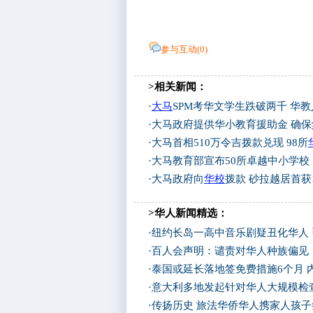
参与互动(
0
)
>相关新闻：
·
大马
SPM考华文学生跌破两千 华
·
大马政府提供华小教育援助金 确保
·
大马首相510万令吉拨款兑现 98所
·
大马教育部宣布50所卓越中小学校 
·
大马政府向
华校
拨款 砂拉越居首获1
>华人新闻精选：
·
纽约长岛一高中音乐剧疑丑化华人
·
百人会声明：谴责对华人种族偏见
·
泰国或延长落地签免费措施6个月 
·
意大利多地发起针对华人大规模检查
·
传扬历史 旅法华侨华人携家人孩