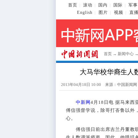
首页
滚动
国内
国际
军事
|
|
|
|
English
图片
视频
直
|
|
|
首页
→
新闻中心
大马华校华裔生人
2013年04月18日 10:00 来源：
中国新闻网
中新网
4月18日电 据马来
傅信强督学说，除哥打峇鲁以外
心。
傅信强日前出席吉兰丹董教联
生人数调派师资。因此，他呼吁