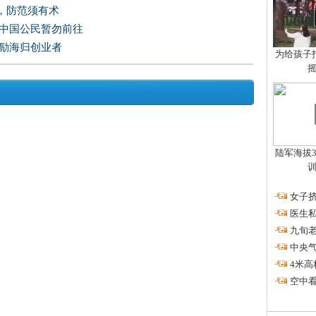
，防范须有术
吁中国公民暂勿前往
鼓励海归创业者
为给孩子拍
陆军海拔3
·
女子挤
·
医生私
·
九旬
·
中央
·
4米高
·
空中看