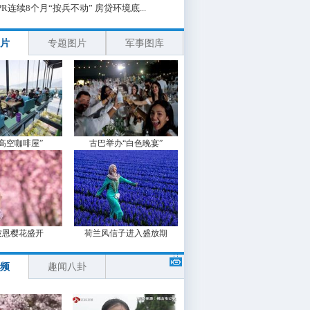
PR连续8个月“按兵不动” 房贷环境底...
片
专题图片
军事图库
“高空咖啡屋”
古巴举办“白色晚宴”
波恩樱花盛开
荷兰风信子进入盛放期
频
趣闻八卦