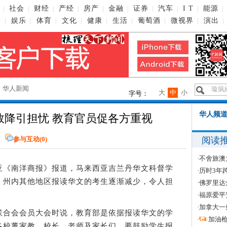
社会
财经
产经
房产
金融
证券
汽车
I T
能源
|
|
|
|
|
|
|
|
|
|
播
娱乐
体育
文化
健康
生活
葡萄酒
微视界
演出
|
|
|
|
|
|
|
|
|
→
华人新闻
大
中
小
字号：
华人频道
数降引担忧 教育官员促各方重视
阅读
参与互动(
0
)
·
不舍旅澳
西亚《南洋商报》报道，马来西亚吉兰丹华文科督学
·
历时3年
，州内其他地区报读华文的考生逐渐减少，令人担
·
佛罗里达
·
福原爱平
·
加拿大一
合会会员大会时说，教育部是依据报读华文的学
·
加油
各校董家教、校长、老师及家长们，要鼓励学生报