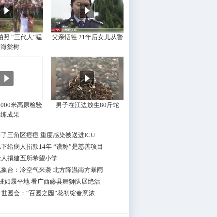
照 “三代人”猛
父亲牺牲 21年后女儿从警
摇海棠树
000米高原检验
男子在江边放生80斤蛇
训练成果
了三角区痘痘 重度感染被送进ICU
下给病人捐款14年 “谎称”是慈善项目
老人捐建五所希望小学
气象台：冷空气来袭 北方降温南方暴雨
桩如履平地 看广西藤县舞狮队展绝活
世园会：“百园之园”花初绽春意浓