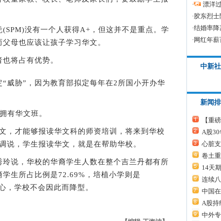
·
漂洋过
·
胶东烈士
·
结婚率降
PM)没有一个人获得A+，但这并不是重点。学
·
网红年薪
而父母也应该让孩子学习华文。
也将占有优势。
中新社
威胁”，因为教育部拟定每年在2所国小开办华
新闻排
拥有华文班。
【重磅
，才能够报读华文科的师资培训，将来到华校
A股3
心脏支
强调说，学生报读华文，就是在帮助华校。
卷土重
玲说，华校的华裔学生人数在整个吉兰丹都有所
14天
学生所占比例是72.69%，培植小学则是
连续八
担心，学校不会因此而降型。
中国在
A股持
中外专