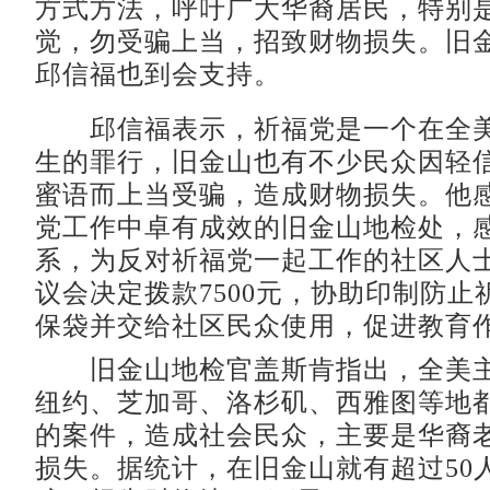
方式方法，呼吁广大华裔居民，特别
觉，勿受骗上当，招致财物损失。旧
邱信福也到会支持。
邱信福表示，祈福党是一个在全美
生的罪行，旧金山也有不少民众因轻
蜜语而上当受骗，造成财物损失。他
党工作中卓有成效的旧金山地检处，
系，为反对祈福党一起工作的社区人
议会决定拨款7500元，协助印制防止
保袋并交给社区民众使用，促进教育
旧金山地检官盖斯肯指出，全美主
纽约、芝加哥、洛杉矶、西雅图等地
的案件，造成社会民众，主要是华裔
损失。据统计，在旧金山就有超过50