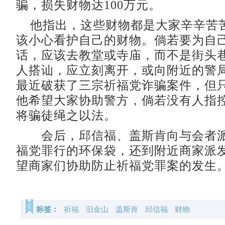
骗，损失财物达100万元。
他指出，这些财物都是大家辛辛苦
该小心看护自己的财物。倘若要为自
话，应该去教堂或寺庙，而不是街头
人搭讪，应立刻离开，或向附近的警
最近破获了三宗祈福党诈骗案件，但
他希望大家协助警方，倘若没有人指
将骗徒绳之以法。
会后，邱信福、盖斯肯向与会者派
福党罪行的环保袋，还到附近商家派
望商家们协助防止祈福党罪案的发生。
标签：
祈福
旧金山
盖斯肯
邱信福
财物