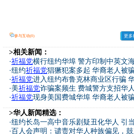
参与互动(
0
)
更多
>相关新闻：
·
祈福党
横行纽约华埠 警方印制中英文
·
纽约
祈福党
猖獗犯案多起 华裔老人被骗
·
祈福党
进入纽约布鲁克林商业区行骗 
·
美
祈福党
诈骗案频生 费城警方支招华
·
祈福党
现身美国费城华埠 华裔老人被
>华人新闻精选：
·
纽约长岛一高中音乐剧疑丑化华人 引
·
百人会声明：谴责对华人种族偏见，鼓