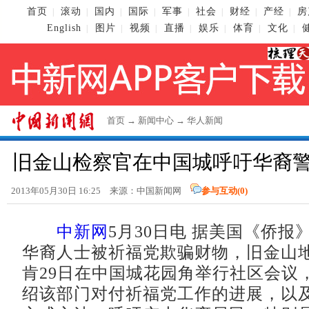
首页
滚动
国内
国际
军事
社会
财经
产经
房
|
|
|
|
|
|
|
|
English
图片
视频
直播
娱乐
体育
文化
|
|
|
|
|
|
|
首页
→
新闻中心
→
华人新闻
旧金山检察官在中国城呼吁华裔
2013年05月30日 16:25 来源：
中国新闻网
参与互动(
0
)
中新网
5月30日电 据美国《侨报
华裔人士被祈福党欺骗财物，旧金山
肯29日在中国城花园角举行社区会议
绍该部门对付祈福党工作的进展，以