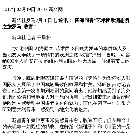
2017年02月19日 20:37 新华网
新华社罗马2月18日电
通讯：“四海同春”艺术团欧洲慰侨
之旅罗马“收官”
新华社记者 王星桥
“文化中国·四海同春”艺术团18日晚为罗马的华侨华人及
当地友人奉献了一场精彩的欧洲之旅“收官”演出。当晚，可容
纳800余人的安布拉·约维内利剧院内座无虚席，洋溢着节日的
喜庆。
当晚，藏族歌唱家泽旺多吉演唱的《天路》为华侨华人和
国际友人展示了中国藏族民歌的雄浑和壮美。泽旺多吉对记者
说，他是第一次参加到欧洲的慰问演出，他深切感受到了海外
侨胞的热情和当地友人对音乐的执着。演出团带来的曲目能够
使欧洲人感受到中国多元文化的魅力，而他在酒店中也时常会
听到意大利音乐，感受到当地文化的魅力。
新疆青年舞蹈家玉米提感冒未愈，咳嗽不断，但在舞台上
的表现却一如既往的精彩。在舞蹈《新靴子》和《可爱的一朵
玫瑰花》中，他以奔放的舞姿和优美的造型赢得了观众的热烈