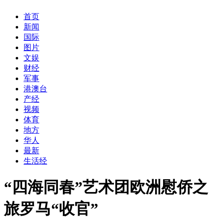
首页
新闻
国际
图片
文娱
财经
军事
港澳台
产经
视频
体育
地方
华人
最新
生活经
“四海同春”艺术团欧洲慰侨之
旅罗马“收官”