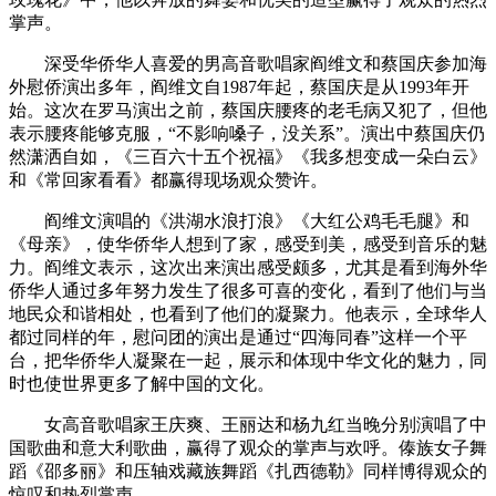
掌声。
深受华侨华人喜爱的男高音歌唱家阎维文和蔡国庆参加海
外慰侨演出多年，阎维文自1987年起，蔡国庆是从1993年开
始。这次在罗马演出之前，蔡国庆腰疼的老毛病又犯了，但他
表示腰疼能够克服，“不影响嗓子，没关系”。演出中蔡国庆仍
然潇洒自如，《三百六十五个祝福》《我多想变成一朵白云》
和《常回家看看》都赢得现场观众赞许。
阎维文演唱的《洪湖水浪打浪》《大红公鸡毛毛腿》和
《母亲》，使华侨华人想到了家，感受到美，感受到音乐的魅
力。阎维文表示，这次出来演出感受颇多，尤其是看到海外华
侨华人通过多年努力发生了很多可喜的变化，看到了他们与当
地民众和谐相处，也看到了他们的凝聚力。他表示，全球华人
都过同样的年，慰问团的演出是通过“四海同春”这样一个平
台，把华侨华人凝聚在一起，展示和体现中华文化的魅力，同
时也使世界更多了解中国的文化。
女高音歌唱家王庆爽、王丽达和杨九红当晚分别演唱了中
国歌曲和意大利歌曲，赢得了观众的掌声与欢呼。傣族女子舞
蹈《邵多丽》和压轴戏藏族舞蹈《扎西德勒》同样博得观众的
惊叹和热烈掌声。