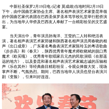
中新社圣保罗2月19日电 (记者 莫成雄)当地时间2月19日
下午，由中国曲艺家协会主席、著名相声表演艺术家姜昆率领
的中国曲艺家代表团在巴西圣保罗圣本笃学校礼堂举行慰侨演
出，为当地华人华侨及巴西友人奉献了一台精彩纷呈的文艺盛
宴。
当天演出中，青年演员孙海洋、王莹的二人转和绝活表
演，著名相声表演艺术家郑健和陕西著名相声演员周春晓的相
声《出口成章》，广东著名粤曲表演艺术家陈玲玉的粤语歌曲
《步步高》和《春天》，陕西优秀青年魔术师欧晓斌的脱口秀
魔术《欧买嘎》，优秀青年歌唱家吕元杰的民歌演唱《在那遥
远的地方》，以及姜昆和著名相声表演艺术家戴志诚的压轴相
声《乐在其外》等经典曲目精彩纷呈，令观众捧腹大笑，现场
掌声不断，气氛热烈。期间，巴西当地华人演员也登台表演川
剧《变脸》，引来叫好连连。