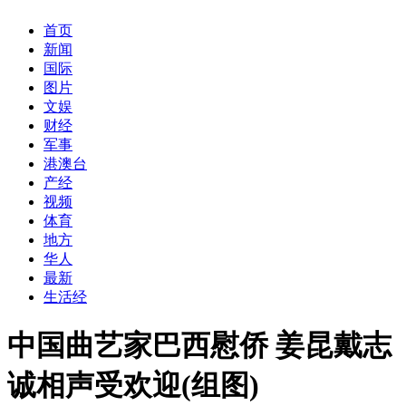
首页
新闻
国际
图片
文娱
财经
军事
港澳台
产经
视频
体育
地方
华人
最新
生活经
中国曲艺家巴西慰侨 姜昆戴志
诚相声受欢迎(组图)