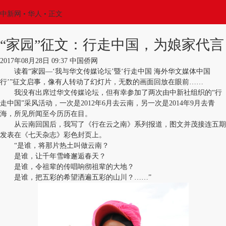
中新网
•
华人
• 正文
“家园”征文：行走中国，为娘家代言
2017年08月28日 09:37 中国侨网
读着“家园—‘我与华文传媒论坛’暨‘行走中国 海外华文媒体中国
行’”征文启事，像有人转动了幻灯片，无数的画面回放在眼前……
我没有出席过华文传媒论坛，但有幸参加了两次由中新社组织的“行
走中国”采风活动，一次是2012年6月去云南，另一次是2014年9月去青
海，所见所闻至今历历在目。
从云南回国后，我写了《行在云之南》系列报道，图文并茂接连五期
发表在《七天杂志》彩色封页上。
“是谁，将那片热土叫做云南？
是谁，让千年雪峰邂逅春天？
是谁，令祖辈的传唱响彻祖辈的大地？
是谁，把五彩的希望洒遍五彩的山川？……”