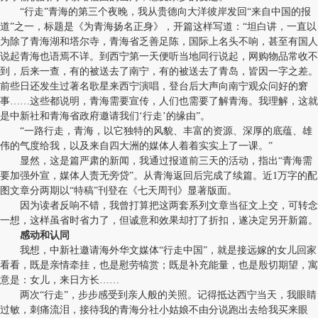
“行走”青海的第三个夜晚，我从贵德向大洋彼岸发回“来自中国的报
道”之一，标题是《为青海扬名正身》，开篇这样写道：“坦白讲，一直以
为除了青海湖和塔尔寺，青海省乏善足陈，国际上名头不响，甚至有国人
说起青海也语焉不详。到西宁第一天便听当地同行说起，网购物品常收不
到，后来一查，有的被送去了南宁，有的被送去了青岛，皆因一字之差。
前些日还发生过著名歌星来西宁演唱，登台后大声向南宁观众问好的窘
事……这些都说明，青海需要宣传，人们也需要了解青海。我理解，这就
是中新社和青海省政府邀请我们‘行走’的缘由”。
“一路行走，青海，以它独特的风貌、丰富的资源、深厚的底蕴、雄
伟的气度给我，以及来自四大洲的媒体人着着实实上了一课。”
显然，这是篇严肃的新闻，我通过报道前三天的活动，指出“青海需
要加强外宣，媒体人责无旁贷”。从青海返回后完成了续篇。近1万字的配
图文章分两期以“特稿”刊登在《七天周刊》显著版面。
因为读者反响不错，我曾打算把这两套系列文章当征文上交，可转念
一想，这样虽省时省力了，但诚意和效果却打了折扣，遂决定另开新篇。
感动和认同
我想，中新社邀请海外华文媒体“行走中国”，就是接远嫁的女儿回家
看看，既是亲情牵挂，也是慰劳犒赏；既是补充能量，也是殷切期望，寓
意是：女儿，来日方长……
两次“行走”，步步感受到亲人般的关照。记得抵达西宁当天，我眼睛
过敏，刺痛流泪，接待我的青海分社小姑娘不由分说跑出去给我买来眼