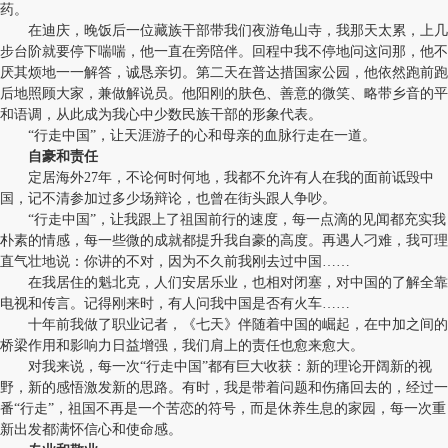
药。
在迪庆，晚饭后一位藏族干部带我们夜游龟山寺，我那天太累，上几
步台阶就要停下喘喘，他一直在旁陪伴。回程中我不停地问这问那，他不
厌其烦地一一解答，诚恳亲切。第二天在普达措国家公园，他依然跑前跑
后地照顾大家，兼做解说员。他阳刚的肤色、善意的微笑、略带乡音的平
和语调，从此成为我心中少数民族干部的形象代表。
“行走中国”，让天涯游子的心和母亲的血脉行走在一道。
自豪和责任
定居海外27年，不论何时何地，我都不允许有人在我的面前诋毁中
国，记不清参加过多少场辩论，也曾在街头跟人争吵。
“行走中国”，让我跟上了祖国前行的速度，每一点滴的见闻都充实我
朴素的情感，每一些微的成就都提升我自豪的高度。再遇人刁难，我可理
直气壮地说：你讲的不对，因为不久前我刚去过中国……
在我居住的魁北克，人们安居乐业，也相对闭塞，对中国的了解全靠
电视和传言。记得刚来时，有人问我中国是否有火车……
十年前我做了职业记者，《七天》伴随着中国的崛起，在中加之间的
桥梁作用和影响力日益增强，我们肩上的责任也愈来愈大。
对我来说，每一次“行走中国”都有巨大收获：新的理论开阔新的视
野，新的感悟激发新的思路。有时，我是带着问题和伤痛回去的，经过一
番“行走”，祖国不再是一个苦恋的符号，而是休养生息的家园，每一次重
新出发都满怀信心和使命感。