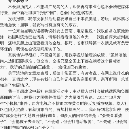
专业和敬业
不爱游历的人，不想增广见闻的人，即便再有事业心也不会踏进媒体
行业。而中新社组织“行走中国”，总会用心选择路线。
投桃报李。我每次参加活动都要求自己不辜负美意，游玩，就淋漓尽
致地撒欢；履职，就要写出有血有肉的东西。
一位来自昆明的读者听说我要去云南，电话里说：我以前常在滇池游
泳，出国时滇池已被污染，请帮我看看滇池的今天……我提前两天赶到昆
明，还特意爬上山顶查看滇池全貌。很巧，省市领导第一次接见就有负责
环保的，我便在会议期间采访了他。
其实他讲得很好，不回避问题，用数字说明治理的成绩，“虽然滇池
尚未达到国际标准，但全市、全省乃至全国上下都在朝着这个目标努
力”。我听的是满满的正能量，一篇报道已有腹稿。
关于滇池的文章发表后，反馈非常正面，有读者说，在网上说什么的
都有，真假难辨，现在有我们自己的记者报告亲眼所见，亲耳所闻，总算
知道了实际情况。
我一直想建议中新社在组织活动中，主动插入对社会敏感话题和负面
新闻的讨论，解我们之困扰并借我们之力量引导舆论。2011年10月发
生“小悦悦”事件，西方电视台不惜血本在黄金时段反复播放视频。华人社
区也陷入混战，有羞愧难当的、有加料抹黑的……我正好到北京出差，便
就“你会怎样”为题展开抽样调查，40多人的回答结果是：“会去查看孩
子”、“会抱孩子去医院”、“不会碰，但会打电话报警”、“不去碰，但会留
下随时帮助”的比例为百分之百。