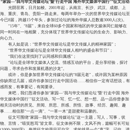
“家园—‘我与华文传媒论坛’暨‘行走中国 海外华文媒体中国行’”征文活动
光阴荏苒，日月如梭。2001年起，从南京、长沙、武汉、成都、上
海、重庆、青岛、贵阳一路走来。每两年举办一次的世界华文传媒论坛至
今已8届，跨越15个年头，参加过论坛的海外华媒人总数逾3000人(次)。
“15年”、“8届”，来自全球60多个国家和地区的华文媒体同仁能够在
同一时间在一地相聚，充分体现了世界华文传媒论坛的生命力、影响力、
向心力。
有人如是说：“世界华文传媒论坛是华文传媒人的精神家园”；
“世界华文传媒论坛是全球华文传媒人相约的盛会和节日”；
“我们在这里找到了认同感和归属感”；
“论坛是全球华文媒体人交流、情感互动的平台，是分享经验，探讨
问题，寻求合作和发展机遇的沙龙”。
或许，你是参加世界华文传媒论坛的“8届元老”，或许因为某种原因
你缺席过几届，或许你参加过行走中国活动……相信你一定有话想说，有
感而发，有事要记，有闻要录。
来吧，我们恳请你参加“家园—‘我与华文传媒论坛’暨‘行走中国 海外
华文媒体中国行’”征文活动。写一写、忆一忆、想一想、品一品你曾参加
相关活动时的所见、所闻、所思、所感、所悟、故事、经历、趣闻、趣
事……相信那“一点一滴”、“一草一木”是甜蜜和温馨的。
征文可围绕“家园—我与华文传媒论坛”这一主题，写人，写事，状
物、言情，“嘻笑怒骂”皆文章。征文体例不限，文风不拘，篇幅可长可短
(1000-3000字)，每篇征文的题目可自定，求的就是一个“真”字。记住，请