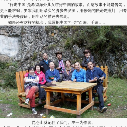
“行走中国”是希望海外儿女讲好中国的故事。而这故事不能是传闻，
更不能瞎编，要靠我们用踏实的脚步去发掘，用敏锐的眼光去捕判，用专
业的手法去佐证，用生动的描述去展现。
如果还有这样的机会，我愿把中国“行走”百遍、千遍……
昆仑山脉记住了我们。左一为作者。