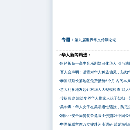
专题：
第九届世界华文传媒论坛
>华人新闻精选：
·
纽约长岛一高中音乐剧疑丑化华人 引当地
·
百人会声明：谴责对华人种族偏见，鼓励
·
泰国或延长落地签免费措施6个月 内阁本
·
意大利多地发起针对华人大规模检查 15人
·
传扬历史 旅法华侨华人携家人孩子祭扫一
·
美华媒：华人女子在美易遭性骚扰，防范
·
利比亚安全局势复杂危险 外交部吁中国公民
·
中国侨联主席万立骏赴河南调研 鼓励海归