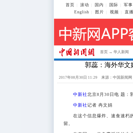
首页
滚动
国内
国际
军事
|
|
|
|
English
图片
视频
直
|
|
|
首页
→
华人新闻
郭蕊：海外华文媒
2017年08月30日 11:29 来源：
中国新闻网
中新社
北京8月30日电 题
中新社
记者 冉文娟
在这个信息爆炸、速食速朽的时
留。