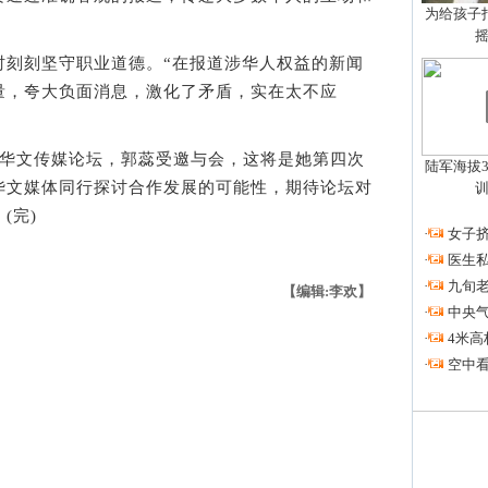
为给孩子拍
刻坚守职业道德。“在报道涉华人权益的新闻
量，夸大负面消息，激化了矛盾，实在太不应
华文传媒论坛，郭蕊受邀与会，这将是她第四次
陆军海拔3
华文媒体同行探讨合作发展的可能性，期待论坛对
(完)
·
女子挤
·
医生私
·
九旬
【编辑:李欢】
·
中央
·
4米高
·
空中看