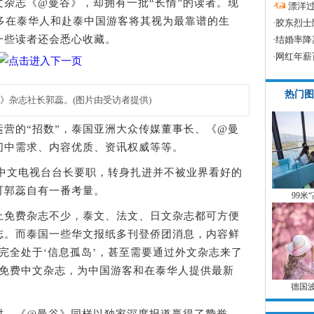
志《@曼谷》，却拥有一批“长情”的读者。现
·
漂洋过
许多在泰华人和赴泰中国游客将其视为最靠谱的生
·
胶东烈士
一些读者还会悉心收藏。
·
结婚率降
·
网红年薪
热门图
》杂志社长郭蕊。(图片由受访者提供)
的“招数”，泰国亚洲大众传媒董事长、《@曼
切中需求、内容优质、资讯权威等等。
中文电视台台长要职，转身扎进并不被业界看好的
可郭蕊自有一番考量。
99米
免费杂志不少，泰文、法文、日文杂志都可方便
志。而泰国一些华文报纸多刊登侨团消息，内容鲜
完全处于‘信息孤岛’，甚至需要通过外文杂志来了
份免费中文杂志，为中国游客和在泰华人提供最新
德国
，《@曼谷》同样以独家深度报道赢得了赞誉。