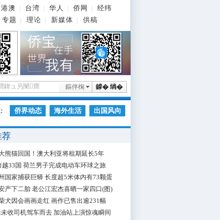
港澳
台湾
华人
侨网
经纬
|
|
|
|
专题
理论
新媒体
供稿
|
|
|
鏂伴椈
鎼� 绱�
:
侨界动态
海外生活
出国风向
推荐
大熊猫回国！澳大利亚将租期延长5年
跨越33国 荷兰男子完成电动车环球之旅
州国家捕获巨蟒 长度超5米体内有73颗蛋
安产下二胎 老公江宏杰喜晒一家四口(图)
柴犬因会画画走红 画作已售出逾231幅
枪未收司机驾车而去 加油站上演惊魂瞬间