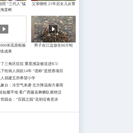
照 “三代人”猛
父亲牺牲 21年后女儿从警
摇海棠树
000米高原检验
男子在江边放生80斤蛇
训练成果
了三角区痘痘 重度感染被送进ICU
下给病人捐款14年 “谎称”是慈善项目
老人捐建五所希望小学
气象台：冷空气来袭 北方降温南方暴雨
桩如履平地 看广西藤县舞狮队展绝活
世园会：“百园之园”花初绽春意浓