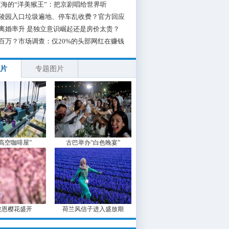
海的“洋美猴王”：把京剧唱给世界听
陵园入口垃圾遍地、停车乱收费？官方回应
离婚率升 是独立意识崛起还是房价太贵？
百万？市场调查：仅20%的头部网红在赚钱
片
专题图片
“高空咖啡屋”
古巴举办“白色晚宴”
波恩樱花盛开
荷兰风信子进入盛放期