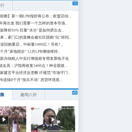
排行
前瞻】新一期LPR报价将公布；欧盟启动...
0年再出发 我们需要一个怎样的资本市场...
架降价93% 巨量“水分”是如何挤出去...
来，家门口的菜摊会被社区团购“玩”坏吗...
期逆回购重启，中标量1000亿！另有7...
个月“原地踏步” 12月LPR继续维持...
新办纳税人中实行增值税专用发票电子化
续走高：沪指再收复3400点！种业股掀...
家建言平台经济反垄断 吁规范“市场守门...
PR连续8个月“按兵不动” 房贷环境底...
频
趣闻八卦