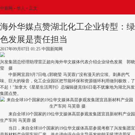
中新网
•
华人
• 正文
海外华媒点赞湖北化工企业转型：绿
色发展是责任担当
2017年09月07日 01:25 中国新闻网
兴发集团总经理助理雷正超向海外华文媒体代表介绍企业绿色发展 郭晓
莹 摄
中新网宜昌9月7日电 (郭晓莹 马芙蓉)“没有漫天的尘埃、刺鼻的气
味、巨大的噪音，化工企业园区把节能环保和资源循环利用做到极致，了
不起！”加拿大《星星生活周刊》总编辑捷克佳6日毫不犹豫地为湖北兴发
集团点赞。
来自全球10个国家的19位华文媒体高层参观发集团宜昌新材料产业园
生产车间 马芙蓉 摄
当日，来自全球10个国家的19位华文媒体高层参观考察了兴发集团宜
昌新材料产业园车间厂房，并走进由该企业主导开发的朝天吼漂流景区，