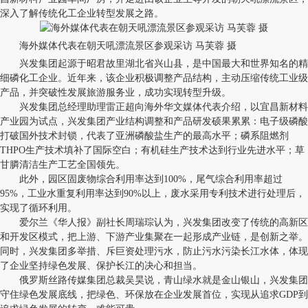
深入了解传统化工企业转型发展之路。
海外媒体代表在朝天吼漂流景区参观采访 马芙蓉 摄
兴发集团起源于昭君故里湖北省兴山县，是中国最大和世界知名的精
细磷化工企业。近年来，该企业积极调整产品结构，主动压缩传统工业级
产品，并突破性发展旅游服务业，成功实现转型升级。
兴发集团总经理助理雷正超向海外华文媒体代表介绍，以宜昌新材料
产业园为试点，兴发集团产业结构调整和产品研发硕果累累：电子级磷酸
打破国外技术封锁，代表了亚洲磷酸盐生产的最高水平；磷系阻燃剂
THPO生产技术填补了国际空白；有机硅生产技术达到行业先进水平；草
甘膦清洁生产工艺全国领先。
此外，园区固废物综合利用率达到100%，尾气综合利用率超过
95%，工业水重复利用率达到90%以上，废水采用专利技术进行处理后，
实现了循环利用。
爱尔兰《华人报》副社长周瑞琮认为，兴发集团改变了传统的高新区
和开发区模式，把上游、下游产业集聚在一起形成产业链，是创新之举。
同时，兴发集团多举措、斥巨资处理污水，防止污水污染长江水体，体现
了企业坚持绿色发展、保护长江的决心和担当。
俄罗斯丝路传媒集团总裁吴昊说，青山绿水就是金山银山，兴发集团
守住绿色发展底线，把绿色、环保放在企业发展首位，实现从追求GDP到