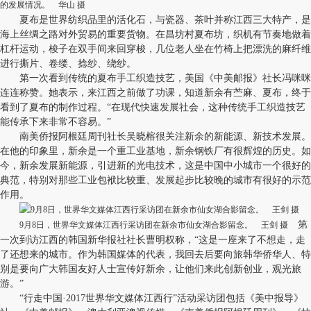
的发展情况。 华山 摄
夏布是世界纺织品里的活化石，与瓷器、茶叶并称江西三大特产，是
海上丝绸之路对外贸易的重要货物。在昌坊村夏布坊，织机有节奏地做着
杠杆运动，梭子在双手间来回穿梭，几位老人坐在竹椅上把漂洗的麻纤维
进行撕片、卷缕、捻纱、绕纱。
第一次看到传统的夏布手工织造技艺，美国《中美邮报》社长冯咪咪
连连称赞。她表示，来江西之前做了功课，知道新余有苎麻、夏布，终于
看到了夏布的制作过程。“在现代快速发展社会，这种传统手工织造技艺
能传承下来非常不容易。”
南美侨报阿根廷周刊社长吴晓榕很关注新余的新能源、新技术发展。
在他的印象里，新余是一个重工业基地，新余钢铁厂有很辉煌的历史。如
今，新余发展新能源，引进新的光电技术，这是中国中小城市一个很好的
典范，特别对那些工业包袱比较重、发展起步比较晚的城市有很好的示范
作用。
第
9月8日，世界华文媒体江西行采访团在新余市仙女湖合影留念。 王剑 摄
一次到访江西的韩国新华报社社长曹明权称，“这是一座来了不想走，走
了还想来的城市。作为韩国媒体的代表，我回去后要向旅韩华侨华人、特
别是要向广大韩国友好人士宣传好新余，让他们来此创新创业，观光旅
游。”
“行走中国·2017世界华文媒体江西行”活动采访团包括《美中报导》