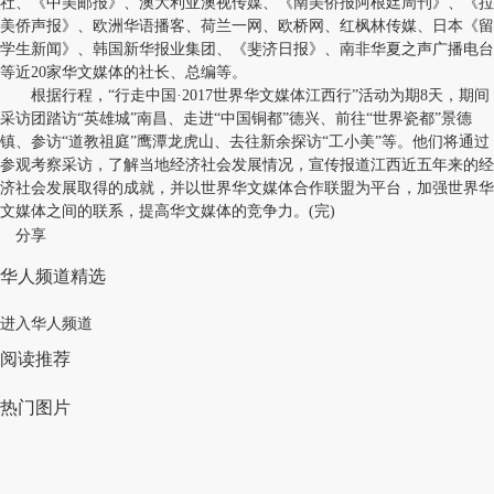
社、《中美邮报》、澳大利亚澳视传媒、《南美侨报阿根廷周刊》、《拉
美侨声报》、欧洲华语播客、荷兰一网、欧桥网、红枫林传媒、日本《留
学生新闻》、韩国新华报业集团、《斐济日报》、南非华夏之声广播电台
等近20家华文媒体的社长、总编等。
根据行程，“行走中国·2017世界华文媒体江西行”活动为期8天，期间
采访团踏访“英雄城”南昌、走进“中国铜都”德兴、前往“世界瓷都”景德
镇、参访“道教祖庭”鹰潭龙虎山、去往新余探访“工小美”等。他们将通过
参观考察采访，了解当地经济社会发展情况，宣传报道江西近五年来的经
济社会发展取得的成就，并以世界华文媒体合作联盟为平台，加强世界华
文媒体之间的联系，提高华文媒体的竞争力。(完)
分享
华人频道精选
进入华人频道
阅读推荐
热门图片