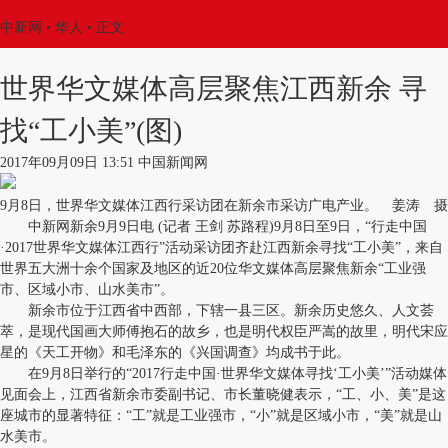
中新网
•
华人
• 正文
世界华文媒体高层聚焦江西新余 寻
找“工小美”(图)
2017年09月09日 13:51 中国新闻网
9月8日，世界华文媒体江西行采访团在新余市采访广电产业。 姜涛 摄
中新网新余9月9日电 (记者 王剑 苏路程)9月8日至9日，“行走中国
·2017世界华文媒体江西行”活动采访团齐赴江西新余寻找“工小美”，来自
世界五大洲十余个国家及地区的近20位华文媒体高层聚焦新余“工业强
市、区域小市、山水美市”。
新余市位于江西省中西部，下辖一县三区。新余历史悠久、人文荟
萃，是现代国画大师傅抱石的故乡，也是明代权臣严嵩的故里，明代宋应
星的《天工开物》和毛泽东的《兴国调查》均成书于此。
在9月8日举行的“2017行走中国·世界华文媒体寻找‘工小美’”活动媒体
见面会上，江西省新余市委副书记、市长董晓健表示，“工、小、美”是这
座城市的显著特征：“工”就是工业强市，“小”就是区域小市，“美”就是山
水美市。