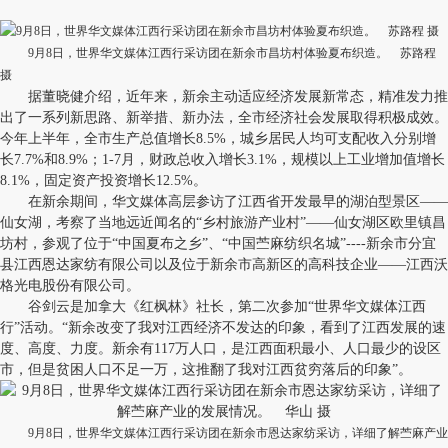
9月8日，世界华文媒体江西行采访团在新余市昌坊村体验夏布织造。 苏路程
摄
据董晓健介绍，近年来，新余主动适应经济发展新常态，精准发力推
出了一系列新思路、新举措、新办法，全市经济社会发展取得积极成效。
今年上半年，全市生产总值增长8.5%，城乡居民人均可支配收入分别增
长7.7%和8.9%；1-7月，财政总收入增长3.1%，规模以上工业增加值增长
8.1%，固定资产投资增长12.5%。
在新余期间，华文媒体高层参访了江西省开发最早的湖泊型景区——
仙女湖，考察了当地远近闻名的“乡村旅游产业村”——仙女湖区欧里镇昌
坊村，参观了位于“中国夏布之乡”、“中国苎麻纺织名城”----新余市分宜
县江西恩达家纺有限公司以及位于新余市高新区的高科技企业——江西沃
格光电股份有限公司。
谷剑云是加拿大《红枫林》社长，第二次参加“世界华文媒体江西
行”活动。“新余改变了我对江西经济不发达的印象，看到了江西发展的速
度、高度、力度。新余有117万人口，是江西面积最小、人口最少的设区
市，但是贫困人口不足一万，这推翻了我对江西贫穷落后的印象”。
9月8日，世界华文媒体江西行采访团在新余市恩达家纺采访，详细了解苎麻产业