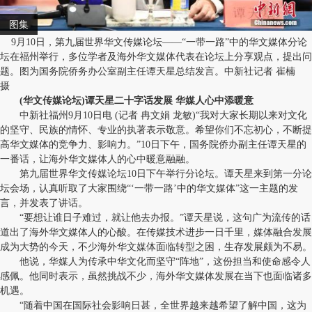
图集
9月10日，第九届世界华文传媒论坛——“一带一路”中的华文媒体分论
坛在福州举行，多位学者及海外华文媒体代表在论坛上分享观点，提出问
题。图为国务院侨务办公室副主任谭天星总结发言。中新社记者 崔楠
摄
(华文传媒论坛)谭天星二十字话发展 华媒人心中添暖意
中新社福州9月10日电 (记者 冉文娟 龙敏)“我对大家长期以来对文化
的坚守、民族的情怀、专业的执著表示敬意。希望你们不忘初心，不断提
高华文媒体的竞争力、影响力。”10日下午，国务院侨办副主任谭天星的
一番话，让海外华文媒体人的心中暖意融融。
第九届世界华文传媒论坛10日下午举行分论坛。谭天星来到第一分论
坛会场，认真听取了大家围绕“‘一带一路’中的华文媒体”这一主题的发
言，并发表了讲话。
“要想让谁日子难过，就让他去办报。”谭天星说，这句广为流传的话
道出了海外华文媒体人的心酸。在传媒技术进步一日千里，媒体融合发展
成为大势的今天，不少海外华文媒体面临转型之困，生存发展颇为不易。
他说，华媒人为传承中华文化而坚守“阵地”，这份担当和使命感令人
感佩。他同时表示，虽然挑战不少，海外华文媒体发展在当下也面临诸多
机遇。
“随着中国在国际社会影响日甚，全世界越来越希望了解中国，这为