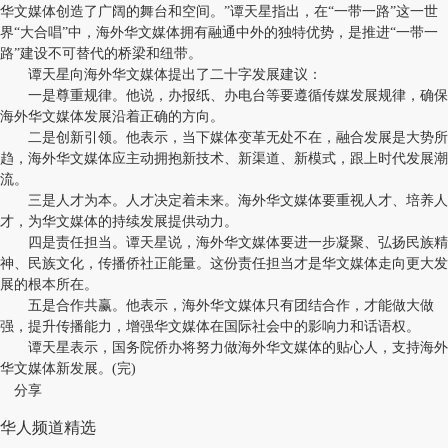
华文媒体创造了广阔的舞台和空间。”谭天星指出，在“一带一路”这一世
界“大合唱”中，海外华文媒体拥有融通中外的独特优势，是推进“一带一
路”建设不可替代的桥梁和纽带。
谭天星向海外华文媒体提出了二十字发展建议：
一是尊重规律。他说，办报纸、办电台等要遵循传媒发展规律，确保
海外华文媒体发展沿着正确的方向。
二是创新引领。他表示，当下媒体变革无处不在，融合发展是大势所
趋，海外华文媒体应主动拥抱新技术、新渠道、新模式，跟上时代发展潮
流。
三是人才为本。人才决定着未来。海外华文媒体要重视人才、培养人
才，为华文媒体的持续发展提供动力。
四是责任担当。谭天星说，海外华文媒体要进一步凝聚、弘扬民族精
神、民族文化，传播侨社正能量。这份责任担当才是华文媒体走向更大发
展的根本所在。
五是合作共赢。他表示，海外华文媒体只有团结合作，才能做大做
强，提升传播能力，增强华文媒体在国际社会中的影响力和话语权。
谭天星表示，国务院侨办将努力做海外华文媒体的贴心人，支持海外
华文媒体新发展。(完)
分享
华人频道精选