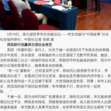
9月10日，第九届世界华文传媒论坛——华文传媒与“中国故事”分论
坛在福州举行。中新社记者 张斌 摄
用实际行动赢得主流社会肯定
美国《华夏时报》发行人、社长于健一在报道8月下旬发生的休斯顿
洪灾中发现，洪水面前，休斯顿的华人社区涌现了无数平民英雄。她说，
当时休斯顿三分之一的城市泡在水里，而那些平时在媒体的稿件、照片中
鲜少出现的普通华人，施展着各自的能量。
“有一位‘廖船长’，已经是花甲之年，刚动完心脏搭桥手术不久，带
着船员出发了，在最高已经没过房顶、最低也是齐腰深的内涝中救人；有
的人在并肩作战一天之后摘下面罩，才发现彼此是邻居、同事；有华人妇
女，把流浪的孩子组织起来照顾；有华裔孩子们，联合学生一起抢
险……”
于健一说，因为当时印刷厂也遭遇水灾，报纸无法印刷，华文媒体便
通过社交平台、网络发布报道。而随着报道的传播，加入救灾的华人志愿
者越来越多，有无数真人真事开始流传，在侨界和美国主流社会都有了很