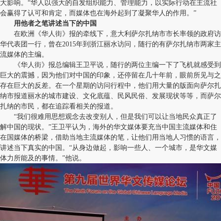
大影响。“华人以强大的自发组织能力、管理能力，以实际行动在主流社
会赢得了认可和肯定，而媒体也在海外起到了凝聚华人的作用。”
用他者之笔讲述当下的中国
在欧洲《华人街》报的牵线下，意大利萨尔扎纳市市长率领的政府访
华代表团一行，曾在2015年到浙江丽水访问，随行的有萨尔扎纳市两家主
流媒体的主编。
《华人街》报总编辑王卫平说，随行的两位主编一下了飞机就感受到
巨大的震撼，因为他们对中国的印象，还停留在几十年前，眼前所见与之
存在巨大的反差。在一个星期的访问行程中，他们用大量的版面向萨尔扎
纳市报道丽水的城市建设、文化底蕴、民风民俗、发展现状等等，而萨尔
扎纳的市民，都在追踪看相关的报道。
“我们很难用思想观念去改变别人，但是我们可以让当地民众真正了
解中国的现状。”王卫平认为，海外的华文媒体要充当中国主流媒体和住
在国媒体的桥梁，借助当地主流媒体的笔，让他们用当地人习惯的语言，
讲述当下真实的中国。“从身边做起，影响一些人、一个城市，是华文媒
体力所能及的事情。”他说。