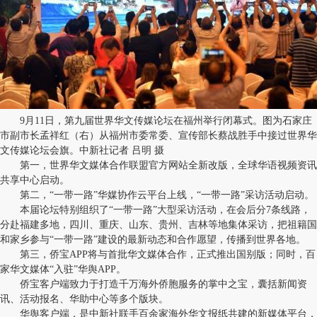
9月11日，第九届世界华文传媒论坛在福州举行闭幕式。图为石家庄
市副市长孟祥红（右）从福州市委常委、宣传部长蔡战胜手中接过世界华
文传媒论坛会旗。中新社记者 吕明 摄
第一，世界华文媒体合作联盟官方网站全新改版，全球华语视频资讯
共享中心启动。
第二，“一带一路”华媒协作云平台上线，“一带一路”采访活动启动。
本届论坛特别组织了“一带一路”大型采访活动，在会后分7条线路，
分赴福建多地，四川、重庆、山东、贵州、吉林等地集体采访，把祖籍国
和家乡参与“一带一路”建设的最新动态和合作愿望，传播到世界各地。
第三，侨宝APP将与首批华文媒体合作，正式推出国别版；同时，百
家华文媒体“入驻”华舆APP。
侨宝客户端致力于打造千万海外侨胞服务的掌中之宝，囊括新闻资
讯、活动报名、华助中心等多个版块。
华舆客户端，是中新社联手百余家海外华文报纸共建的新媒体平台，