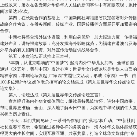
上线以来，屡次在备受海外华侨华人关注的新闻事件中有亮眼表现，累计
阅读量达1亿次。
第四，在长期合作的基础上，中国新闻社与福建省决定签署对外传播
战略合作协议，在侨务新闻、传媒产业、国际传播等方面展开更加紧密的
合作。
中新社将整合海外媒体资源，利用自身优势，加大报道力度，传播福
建好声音，讲好福建故事；充分发挥海外影响优势，为福建在港澳台及海
外举办的有关招商引资、对外宣传活动提供战略合作。
第五，本次论坛正式推出三本书。
5年前，从北京唱响的“中国梦”引起海内外中华儿女共鸣，全球侨胞
通过《这五年，我与中国》表达心声；世界华文传媒论坛是华媒人自己的
精神家园，本届论坛发起了“家园”主题征文活动，形成《家园》一书；由
100多位海外华文媒体老总撰写的论文结集成《第九届世界华文传媒论坛
论文集》。
第六，论坛达成《第九届世界华文传媒论坛宣言》。
宣言呼吁海内外华文媒体同仁，继续秉持民族情怀，讲好中国故事，
帮助世界更准确、全面、深入地了解今日中国，为实现中华民族的伟大复
兴担当历史责任。
“今天，我们共同见证了一系列合作项目的‘落地’和启动。”中新社副
社长夏春平表示，希望通过各种各样的务实合作，海内外华文媒体能够获
得更大的生长空间，实现互联互通、共享共赢，打造全球华文媒体的“命