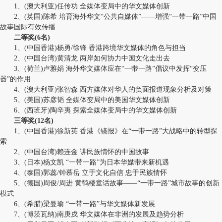
1、(澳大利亚)任传功 全媒体变局中的华文媒体创新
2、(英国)陈希 培育海外华文“公共自媒体”——增强“一带一路”中国
故事国际有效传播
二等奖(6名)
1、(中国香港)杨勇/徐锋 香港跨境华文媒体的角色与担当
2、(中国台湾)黄清龙 两岸如何协力中国文化走出去
3、(荷兰)卢雅娟 海外华文媒体应在“一带一路”倡议中发挥“变压
器”的作用
4、(澳大利亚)张智森 西方媒体对华人的负面报道现象分析及对策
5、(美国)苏彦韬 全媒体变局中的美国华文媒体创新
6、(西班牙)陶辛夷 探索全媒体变局中的华文媒体创新
三等奖(12名)
1、(中国香港)徐新英 香港《镜报》在“一带一路”大战略中的转型探
索
2、(中国台湾)赖连金 讲民族情怀的中国故事
3、(日本)杨文凯 “一带一路”为日本华媒带来新机遇
4、(泰国)郭蕊/钟慕岳 立于文化自信 忠于民族情怀
5、(德国)周俊/周进 黄鹤楼童话故事——“一带一路”城市故事的创新
模式
6、(希腊)梁曼瑜 “一带一路”与华文媒体新发展
7、(博茨瓦纳)南庚戌 华文媒体在非洲的发展及趋势分析