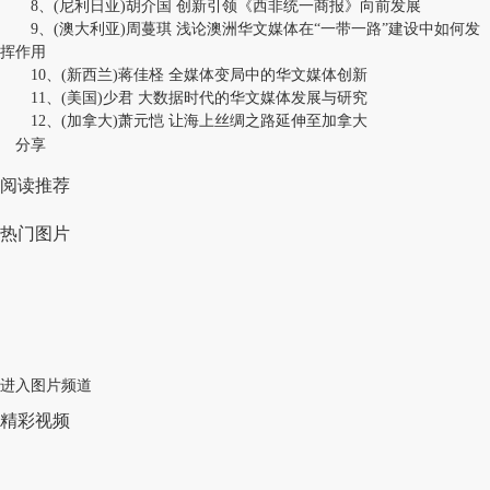
8、(尼利日亚)胡介国 创新引领《西非统一商报》向前发展
9、(澳大利亚)周蔓琪 浅论澳洲华文媒体在“一带一路”建设中如何发
挥作用
10、(新西兰)蒋佳柽 全媒体变局中的华文媒体创新
11、(美国)少君 大数据时代的华文媒体发展与研究
12、(加拿大)萧元恺 让海上丝绸之路延伸至加拿大
分享
阅读推荐
热门图片
进入图片频道
精彩视频