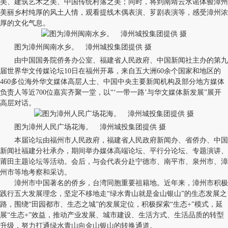
美、建筑艺术之美、中国传统村落之美；同时，将到南靖云水谣体验漳州
美丽乡村纯厚的风土人情，观看提线木偶表演、芗剧表演等，感受漳州浓
厚的文化气息。
图为漳州闽南水乡。 漳州城投集团提供 摄
由中国国务院侨务办公室、福建省人民政府、中国新闻社主办的第九
届世界华文传媒论坛10日在福州开幕，来自五大洲60余个国家和地区的
460多位海外华文媒体高层人士、中国中央主要新闻机构及部分地方媒体
负责人等近700位嘉宾齐聚一堂，以“‘一带一路’与华文媒体新发展”展开
高层对话。
图为漳州人民广场花海。 漳州城投集团提供 摄
本届论坛由福州市人民政府，福建省人民政府新闻办、省侨办、中国
新闻社福建分社承办，期间举办媒体高端论坛、平行分论坛、专题演讲、
莆田主题论坛等活动。会后，与会代表分赴宁德市、南平市、泉州市、漳
州市等地考察和采访。
漳州市中国著名的侨乡，台湾同胞重要祖籍地。近年来，漳州市积极
践行五大发展理念，坚定不移地走“绿水青山就是金山银山”的生态发展之
路，围绕“田园都市、生态之城”的发展定位，积极探索“生态+”模式，延
展“生态+”效益，推动产业发展、城市建设、生活方式、生活品质的转型
升级，努力打通绿水青山向金山银山的转换通道。