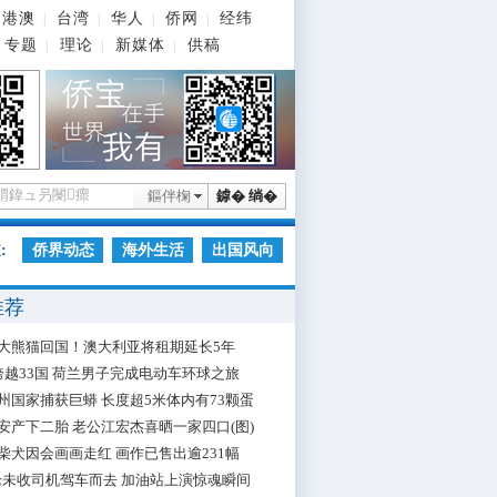
港澳
台湾
华人
侨网
经纬
|
|
|
|
专题
理论
新媒体
供稿
|
|
|
鏂伴椈
鎼� 绱�
:
侨界动态
海外生活
出国风向
推荐
大熊猫回国！澳大利亚将租期延长5年
跨越33国 荷兰男子完成电动车环球之旅
州国家捕获巨蟒 长度超5米体内有73颗蛋
安产下二胎 老公江宏杰喜晒一家四口(图)
柴犬因会画画走红 画作已售出逾231幅
枪未收司机驾车而去 加油站上演惊魂瞬间