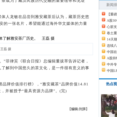
，茶成为了藏汉民族历代交融的重要纽带和见证
新闻
【重磅
体人龙敏在品尝到雅安藏茶后认为，藏茶历史悠
A股3
雅安的一张名片，希望能通过海外华文媒体的力量
心脏支
卷土重
14天
连续八
王磊 摄
中国在
A股持
”菲律宾《联合日报》总编辑董拔萃告诉记者，
中外专
人了解到中国悠久的茶文化，是一件很有意义的事
中国L
品牌价值排行榜》，“雅安藏茶”品牌价值14.81
热点视
位，并被授予“最具资源力品牌”。(完)
【编辑:刘湃】