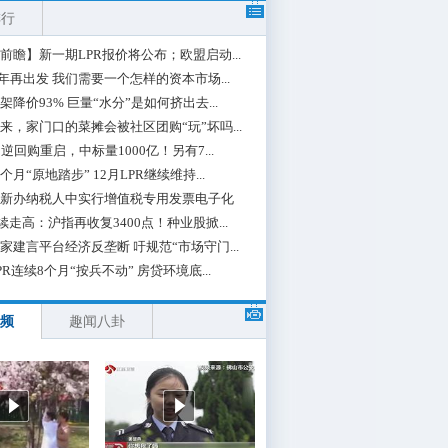
排行
前瞻】新一期LPR报价将公布；欧盟启动...
0年再出发 我们需要一个怎样的资本市场...
架降价93% 巨量“水分”是如何挤出去...
来，家门口的菜摊会被社区团购“玩”坏吗...
期逆回购重启，中标量1000亿！另有7...
个月“原地踏步” 12月LPR继续维持...
新办纳税人中实行增值税专用发票电子化
续走高：沪指再收复3400点！种业股掀...
家建言平台经济反垄断 吁规范“市场守门...
PR连续8个月“按兵不动” 房贷环境底...
频
趣闻八卦