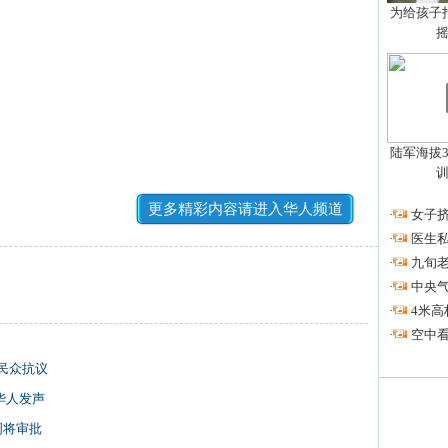
为给孩子拍
陆军海拔3
更多精彩内容请进入华人频道
·
女子挤
·
医生私
·
九旬
·
中央
·
4米高
·
空中看
民众抗议
华人发声
周将审批