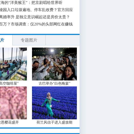
海的“洋美猴王”：把京剧唱给世界听
陵园入口垃圾遍地、停车乱收费？官方回应
离婚率升 是独立意识崛起还是房价太贵？
百万？市场调查：仅20%的头部网红在赚钱
片
专题图片
“高空咖啡屋”
古巴举办“白色晚宴”
波恩樱花盛开
荷兰风信子进入盛放期