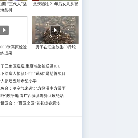
照 “三代人”猛
父亲牺牲 21年后女儿从警
摇海棠树
000米高原检验
男子在江边放生80斤蛇
训练成果
了三角区痘痘 重度感染被送进ICU
下给病人捐款14年 “谎称”是慈善项目
老人捐建五所希望小学
气象台：冷空气来袭 北方降温南方暴雨
桩如履平地 看广西藤县舞狮队展绝活
世园会：“百园之园”花初绽春意浓