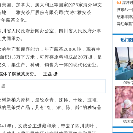
·
漂洋过
自美国、加拿大、澳大利亚等国家的23家海外华文
·
胶东烈士
地——雅安茶厂股份有限公司(简称“雅安茶
·
结婚率降
千年藏茶文化。
·
网红年薪
川省人民政府新闻办公室、四川省人民政府外事
社共同承办。
热门图
生产和库容能力，年产藏茶20000吨，现有生
面积1.5万平方米，可库存原料和成品20万担，是
悠久，集生产、科研、销售为一体的现代化企业。
99米
 摄
树新梢为原料，是经杀青、揉捻、干燥、渥堆、
的黑茶类产品，具有“红、浓、陈、醇”的独特品
德国
41年)，文成公主进藏和亲，带去了四川茶叶，