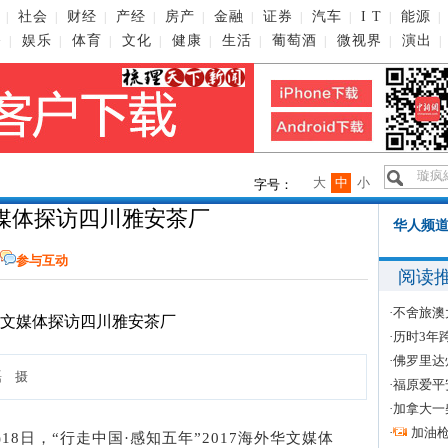
社会
财经
产经
房产
金融
证券
汽车
I T
能源
|
|
|
|
|
|
|
|
|
|
播
娱乐
体育
文化
健康
生活
葡萄酒
微视界
演出
|
|
|
|
|
|
|
|
|
大
中
小
字号：
媒体探访四川雅安茶厂
华人频道
参与互动
阅读
·
不舍旅澳
·
历时3年
·
佛罗里达
磊 摄
·
福原爱平
·
加拿大一
·
加油
婷)18日，“行走中国·感知五年”2017海外华文媒体