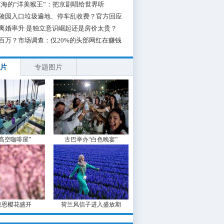
海的“洋美猴王”：把京剧唱给世界听
陵园入口垃圾遍地、停车乱收费？官方回应
离婚率升 是独立意识崛起还是房价太贵？
百万？市场调查：仅20%的头部网红在赚钱
片
专题图片
“高空咖啡屋”
古巴举办“白色晚宴”
波恩樱花盛开
荷兰风信子进入盛放期