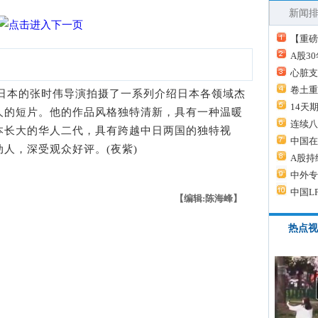
新闻
【重磅
A股3
心脏支
卷土重
日本的张时伟导演拍摄了一系列介绍日本各领域杰
14天
人的短片。他的作品风格独特清新，具有一种温暖
连续八
本长大的华人二代，具有跨越中日两国的独特视
中国在
人，深受观众好评。(夜紫)
A股持
中外专
中国L
【编辑:陈海峰】
热点视