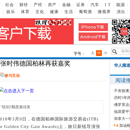
社会
财经
产经
房产
金融
证券
汽车
I T
能源
|
|
|
|
|
|
|
|
|
|
播
娱乐
体育
文化
健康
生活
葡萄酒
微视界
演出
|
|
|
|
|
|
|
|
|
大
中
小
字号：
演张时伟德国柏林再获嘉奖
华人频道
参与互动
阅读
·
不舍旅澳
·
历时3年
·
佛罗里达
”组别5颗星最佳奖
·
福原爱平
·
加拿大一
2018年3月9日，在德国柏林国际旅游交易会(ITB)
·
加油
olden City Gate Awards)上，旅日新锐导演张