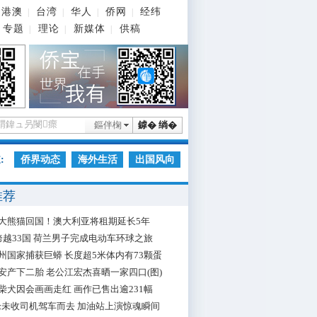
港澳
台湾
华人
侨网
经纬
|
|
|
|
专题
理论
新媒体
供稿
|
|
|
鏂伴椈
鎼� 绱�
:
侨界动态
海外生活
出国风向
推荐
大熊猫回国！澳大利亚将租期延长5年
跨越33国 荷兰男子完成电动车环球之旅
州国家捕获巨蟒 长度超5米体内有73颗蛋
安产下二胎 老公江宏杰喜晒一家四口(图)
柴犬因会画画走红 画作已售出逾231幅
枪未收司机驾车而去 加油站上演惊魂瞬间