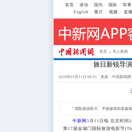
首页
滚动
国内
国际
军事
|
|
|
|
English
图片
视频
直
|
|
|
首页
→
华人新闻
旅日新锐导
2018年03月11日 08:45 来源：
中国新闻网
＂国际旅游影片、平面媒体和多媒体
中新网
3月11日电 北京时间
第17届金城门国际旅游电影节(The G