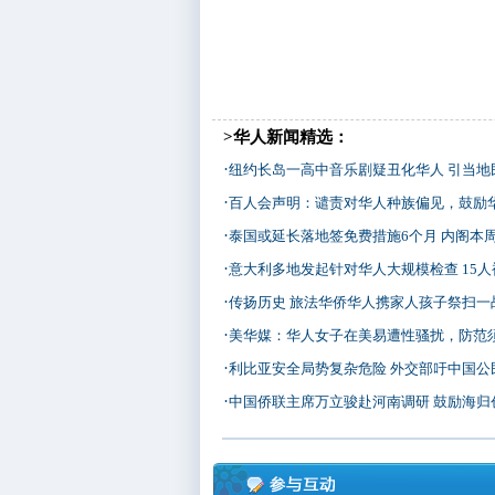
>华人新闻精选：
·
纽约长岛一高中音乐剧疑丑化华人 引当地
·
百人会声明：谴责对华人种族偏见，鼓励
·
泰国或延长落地签免费措施6个月 内阁本
·
意大利多地发起针对华人大规模检查 15人
·
传扬历史 旅法华侨华人携家人孩子祭扫一
·
美华媒：华人女子在美易遭性骚扰，防范
·
利比亚安全局势复杂危险 外交部吁中国公民
·
中国侨联主席万立骏赴河南调研 鼓励海归