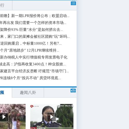
排行
前瞻】新一期LPR报价将公布；欧盟启动...
0年再出发 我们需要一个怎样的资本市场...
架降价93% 巨量“水分”是如何挤出去...
来，家门口的菜摊会被社区团购“玩”坏吗...
期逆回购重启，中标量1000亿！另有7...
个月“原地踏步” 12月LPR继续维持...
新办纳税人中实行增值税专用发票电子化
续走高：沪指再收复3400点！种业股掀...
家建言平台经济反垄断 吁规范“市场守门...
PR连续8个月“按兵不动” 房贷环境底...
频
趣闻八卦