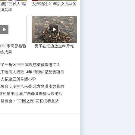
照 “三代人”猛
父亲牺牲 21年后女儿从警
摇海棠树
000米高原检验
男子在江边放生80斤蛇
训练成果
了三角区痘痘 重度感染被送进ICU
下给病人捐款14年 “谎称”是慈善项目
老人捐建五所希望小学
气象台：冷空气来袭 北方降温南方暴雨
桩如履平地 看广西藤县舞狮队展绝活
世园会：“百园之园”花初绽春意浓