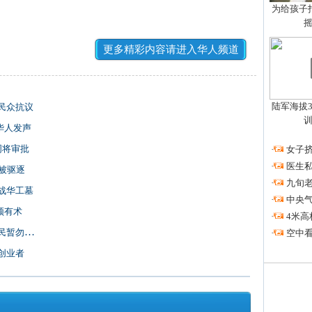
为给孩子拍
更多精彩内容请进入华人频道
陆军海拔3
民众抗议
华人发声
周将审批
·
女子挤
·
医生私
被驱逐
·
九旬
战华工墓
·
中央
须有术
·
4米高
暂勿前往
·
空中看
创业者