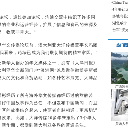
·
China
·
4年要让
·
多地向县
坛，通过参加论坛，沟通交流中结识了许多同
·
湖北咸宁
媒的专业和运营经验，扩展了信息和资讯的来源及
·
台军“汉
求，收获非常大。”
华文传媒论坛前，澳大利亚大洋传媒董事长冯团
热门图
在我看来，论坛已成为我们殷切期待的精神家园。”
新华人创办的华文媒体之一，拥有《大洋日报》
利亚华文新闻门户“澳洲网”以及微信微博等新媒
较大的文化和商贸活动，如各种艺术展览、大洋品
广西凌
彬经历了所有海外华文传媒都经历过的甜酸苦
讲好中国故事作为己任，不但发布中国新闻，而且
社区的故事结合起来，使两者血脉相通，更亲切近
效果。比如，大洋传媒20多年来推出了3个华人
探访人
、新华商，都受到澳大利亚各界的普遍关注。