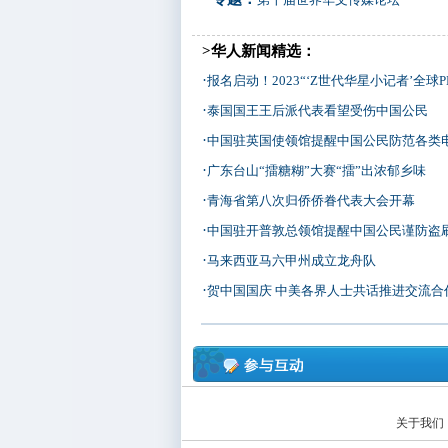
>华人新闻精选：
·
报名启动！2023“‘Z世代华星小记者’全球P
·
泰国国王王后派代表看望受伤中国公民
·
中国驻英国使领馆提醒中国公民防范各类
·
广东台山“擂糖糊”大赛“擂”出浓郁乡味
·
青海省第八次归侨侨眷代表大会开幕
·
中国驻开普敦总领馆提醒中国公民谨防盗刷信用
·
马来西亚马六甲州成立龙舟队
·
贺中国国庆 中美各界人士共话推进交流合
关于我们