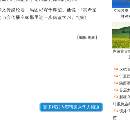
传媒论坛，冯团彬寄予厚望。他说：“我希望
立秋换季
性鼻
与会传播专家那里进一步借鉴学习。”(完)
【编辑:周驰】
内蒙古赤
·
火把
·
宁夏
·
陕西
·
首届
·
新疆
时紧急施
更多精彩内容请进入华人频道
·
境外“
历