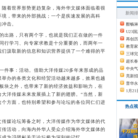
随着世界形势更趋复杂，海外华文媒体面临着很
新闻
环境，带来的外部挑战；一个是疾速发展的高科
的冲击。
酣畅淋
U23
出路，只有两个字，也就是我们正在做的一件
再创历
向同行学习、向专家求教是十分重要的，而两年一
教育家
我们汲取新的信息和知识营养提供了一个难得的平
三球完
超长春
中央气
件事：活动。借助大洋传媒20多年来形成的品
亮新招
媒举办的各类文化和经贸活动越来越多，效果也越
普华永
体板块之外，也带来了新的经济效益和影响力，在
1月21
给大洋传媒未来发展插上了新的翅膀。“当然，新
这个方面，也特别希望和参与论坛的各位同仁们进
热点视
传媒论坛筹备之时，大洋传媒作为华文媒体的代
宣传活动，向海内外华人受众介绍海外华文媒体的
历成为冯团彬关于论坛极为深刻的记忆。