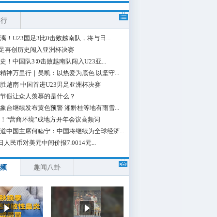
排行
漓！U23国足3比0击败越南队，将与日...
国足再创历史闯入亚洲杯决赛
史！中国队3∶0击败越南队闯入U23亚...
精神万里行｜吴凯：以热爱为底色 以坚守...
胜越南 中国首进U23男足亚洲杯决赛
节假让众人羡慕的是什么？
象台继续发布黄色预警 湘黔桂等地有雨雪...
！“营商环境”成地方开年会议高频词
道中国主席何睦宁：中国将继续为全球经济...
日人民币对美元中间价报7.0014元...
频
趣闻八卦