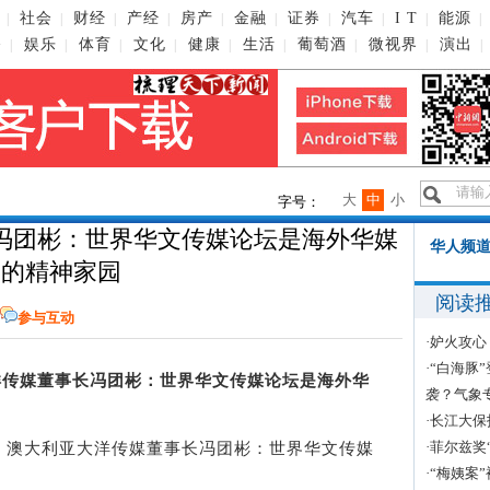
社会
财经
产经
房产
金融
证券
汽车
I T
能源
|
|
|
|
|
|
|
|
|
|
播
娱乐
体育
文化
健康
生活
葡萄酒
微视界
演出
|
|
|
|
|
|
|
|
|
大
中
小
字号：
冯团彬：世界华文传媒论坛是海外华媒
华人频道
的精神家园
阅读
参与互动
·
妒火攻心
·
“白海豚
传媒董事长冯团彬：世界华文传媒论坛是海外华
袭？气象
·
长江大保
·
菲尔兹奖
题：澳大利亚大洋传媒董事长冯团彬：世界华文传媒
·
“梅姨案