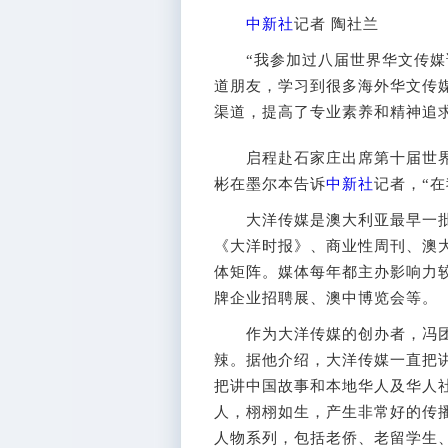
中新社
记者 陶社兰
“我参加过八届世界华文传媒论
道朋友，学习到很多海外华文传
渠道，提高了专业素养和精神追
启程赴石家庄出席第十届世界
彬在墨尔本告诉
中新社
记者，“
大洋传媒是澳大利亚最早一批
《大洋时报》、商业性周刊、澳大
体矩阵。媒体每年都主办影响力
牌企业招聘展、澳中博览会等。
作为大洋传媒的创办者，冯团
辣。据他介绍，大洋传媒一直把
把讲中国故事和本地华人及华人
人，栩栩如生，产生非常好的传播
人物系列，包括老侨、老留学生