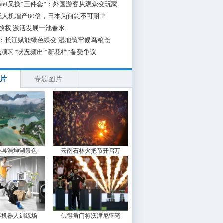
 Travel又换“三件套”：外国游客从观众变玩家
无人机增产80倍，日本为何急不可耐？
放权 激活发展一池春水
：长江赋能绿色蝶变 湿地筑牢候鸟粮仓
光演习”状况频出 “新花样”备受争议
片
专题图片
云县浩坤湖景色
云南石林火把节开启万
形机器人训练场
佛得角门将沃津尼亚亮