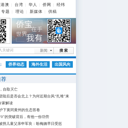
港澳
台湾
华人
侨网
经纬
|
|
|
|
专题
理论
新媒体
供稿
|
|
|
新闻
搜 索
:
侨界动态
海外生活
出国风向
推荐
，自取灭亡
”登陆后是否会北上？为何近期台风“扎堆”来
专家解读
护下黄冈黄州的生态答卷
“0”的突破背后，有他一份功劳
”被拐儿童父亲申军良：盼梅姨早日受惩