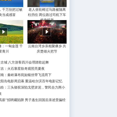
，千万别把过敏
老人坐轮椅过马路被隔离
炎当成感冒
柱挡住 两位路过司机下车
俯身托举
峰：一甸金莲 千
云南台湾乡亲相聚彝乡 共
里青川
庆楚雄火把节
映古城 八方游客四川会理踏歌起舞
西吉：火石寨星轨奇观照亮夏夜
渭南：秦岭瀑布宛如银丝带飞流而下
太阳岛电影周启幕 重温哈尔滨百年电影记忆
乌恰：三头骆驼深陷戈壁淤泥，警民合力两小
救
高薪”招聘藏陷阱 男子逃生回国后亲述受骗经