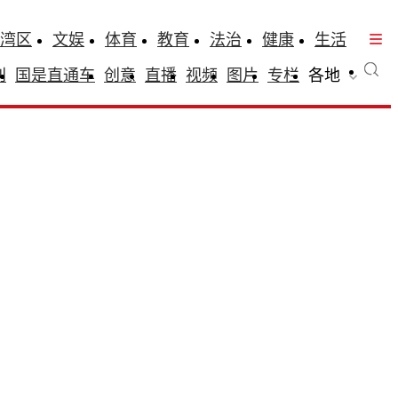
湾区
文娱
体育
教育
法治
健康
生活
刊
国是直通车
创意
直播
视频
图片
专栏
各地