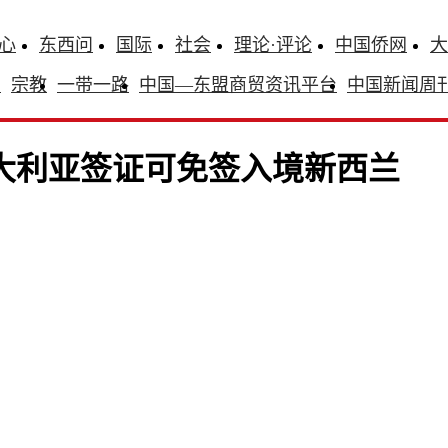
心
东西问
国际
社会
理论·评论
中国侨网
大
识
宗教
一带一路
中国—东盟商贸资讯平台
中国新闻周
澳大利亚签证可免签入境新西兰