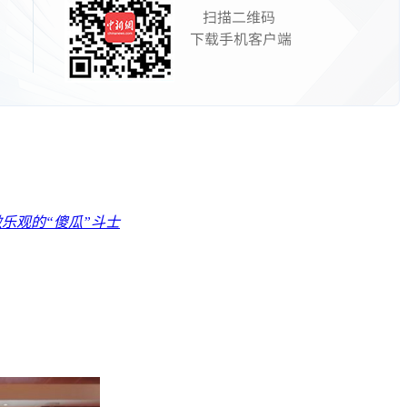
乐观的“傻瓜”斗士