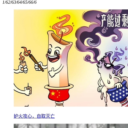
1/6
2/6
3/6
4/6
5/6
6/6
妒火攻心，自取灭亡