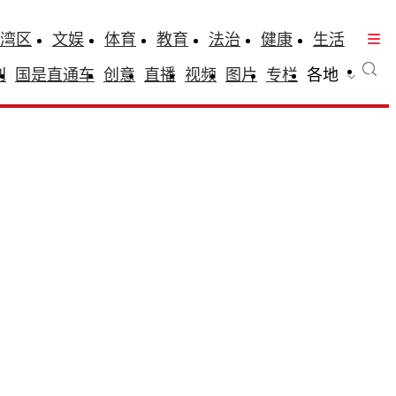
湾区
文娱
体育
教育
法治
健康
生活
刊
国是直通车
创意
直播
视频
图片
专栏
各地