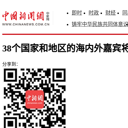
即时
时政
财经
同
铸牢中华民族共同体意
38个国家和地区的海内外嘉宾
分享到：