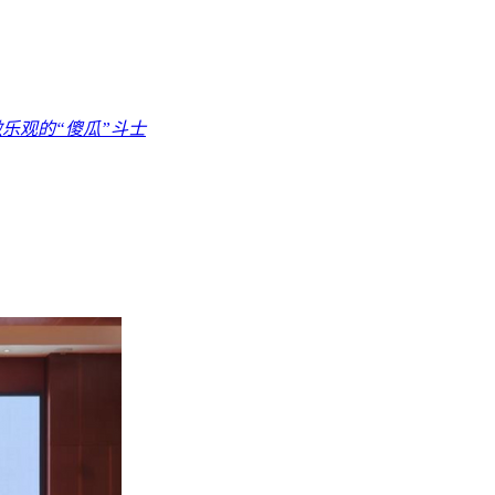
乐观的“傻瓜”斗士