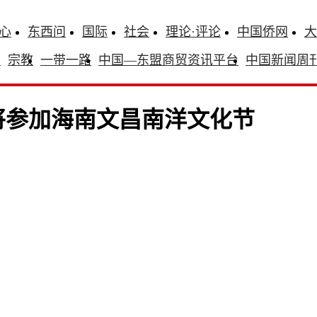
心
东西问
国际
社会
理论·评论
中国侨网
大
识
宗教
一带一路
中国—东盟商贸资讯平台
中国新闻周
将参加海南文昌南洋文化节