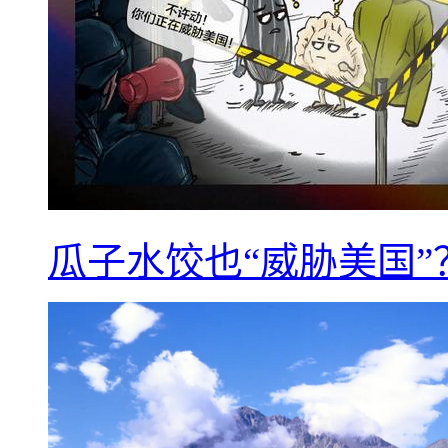
瓜子水饺也“威胁美国”