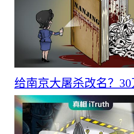
给南京大屠杀改名？3