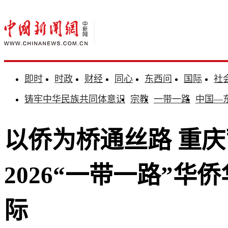
即时
时政
财经
同心
东西问
国际
社
铸牢中华民族共同体意识
宗教
一带一路
中国—
以侨为桥通丝路 重
2026“一带一路”
际