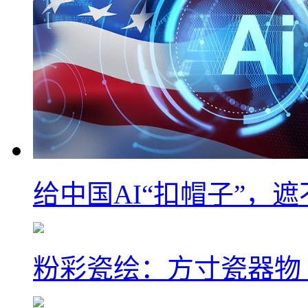
给中国AI“扣帽子”，
粉彩瓷绘：方寸瓷器物