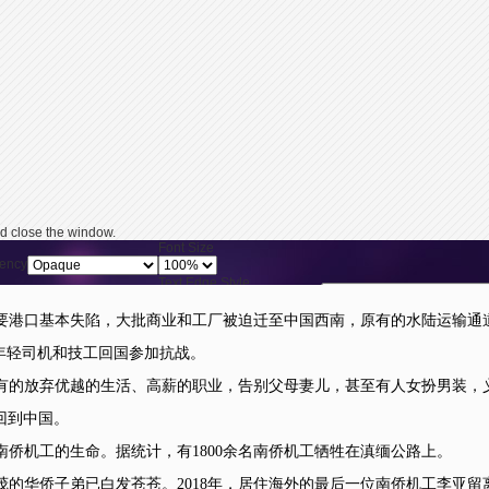
d close the window.
Font Size
ency
Text Edge Style
Reset
restore all settings 
ency
Font Family
要港口基本失陷，大批商业和工厂被迫迁至中国西南，原有的水陆运输通道
ency
年轻司机和技工回国参加抗战。
y pressing the Escape key or activating the close button.
放弃优越的生活、高薪的职业，告别父母妻儿，甚至有人女扮男装，义无
人回到中国。
机工的生命。据统计，有1800余名南侨机工牺牲在滇缅公路上。
华侨子弟已白发苍苍。2018年，居住海外的最后一位南侨机工李亚留离