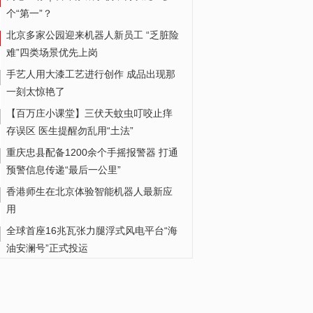
个“第一”？
北京多家公园迎来机器人新员工 “乏脏险
难”四类场景优先上岗
手艺人用大漆工艺进行创作 成品出现那
一刻太惊艳了
【百万庄小课堂】三伏天蚊虫叮咬止痒
存误区 医生提醒勿乱用“土法”
重庆忠县配备1200余个手摇报警器 打通
预警信息传递“最后一公里”
香港师生在北京体验智能机器人最新应
用
全球首座16兆瓦张力腿浮式风电平台“海
油安澜号”正式投运
成都疾控“追蚊人”：给蚊子做“体检” 守护
城市健康
中传王牌专业取消艺考，释放什么信