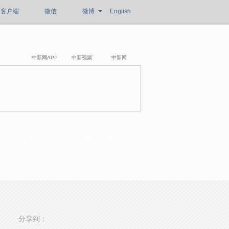
客户端
微信
微博
English
中新网APP
中新视频
中新网
洋腔队
Z世代
澜湄印象
分享到：