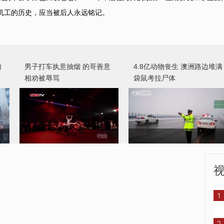
机工的历史，应当被后人永远铭记。
8台大戏全球巡演 辽宁芭蕾
河南高速交警路警连夜迎战
舞团庆40岁生日
雨雪
肉
男子打车执意抽烟 的哥善意
4.8亿动物丧生 澳洲路边堆满
相劝被辱骂
袋鼠考拉尸体