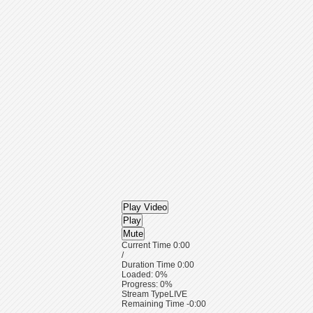
Play Video
Play
Mute
Current Time
0:00
/
Duration Time
0:00
Loaded
: 0%
Progress
: 0%
Stream Type
LIVE
Remaining Time
-0:00