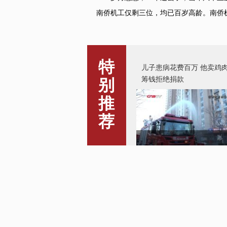
南侨机工仅剩三位，均已百岁高龄。南侨
特
别
推
荐
遇到高层火灾如何科学逃生
儿子患病花费百万 他卖鸡
筹钱拒绝捐款