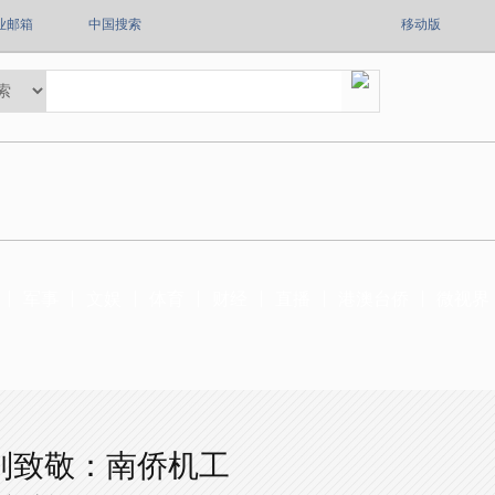
业邮箱
中国搜索
移动版
军事
文娱
体育
财经
直播
港澳台侨
微视界
特别致敬：南侨机工