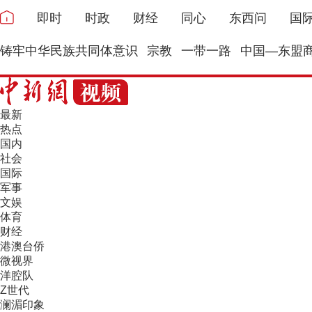
即时
时政
财经
同心
东西问
国
铸牢中华民族共同体意识
宗教
一带一路
中国—东盟
最新
热点
国内
社会
国际
军事
文娱
体育
财经
港澳台侨
微视界
洋腔队
Z世代
澜湄印象