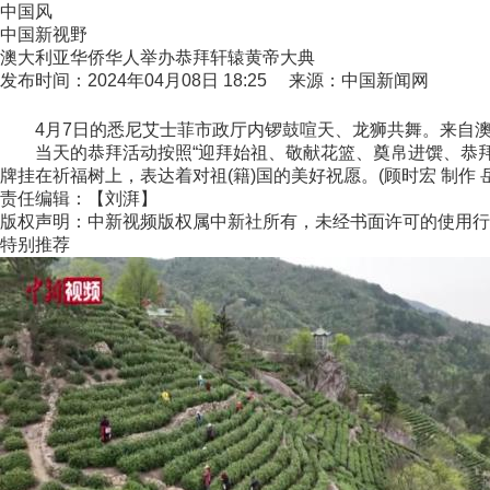
中国风
中国新视野
澳大利亚华侨华人举办恭拜轩辕黄帝大典
发布时间：2024年04月08日 18:25 来源：中国新闻网
4月7日的悉尼艾士菲市政厅内锣鼓喧天、龙狮共舞。来自澳大
当天的恭拜活动按照“迎拜始祖、敬献花篮、奠帛进馔、恭拜
牌挂在祈福树上，表达着对祖(籍)国的美好祝愿。(顾时宏 制作 
责任编辑：【刘湃】
版权声明：中新视频版权属中新社所有，未经书面许可的使用行
特别推荐