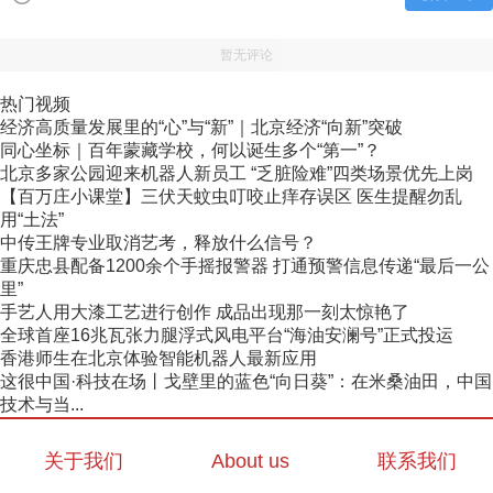
暂无评论
热门视频
经济高质量发展里的“心”与“新”｜北京经济“向新”突破
同心坐标｜百年蒙藏学校，何以诞生多个“第一”？
北京多家公园迎来机器人新员工 “乏脏险难”四类场景优先上岗
【百万庄小课堂】三伏天蚊虫叮咬止痒存误区 医生提醒勿乱
用“土法”
中传王牌专业取消艺考，释放什么信号？
重庆忠县配备1200余个手摇报警器 打通预警信息传递“最后一公
里”
手艺人用大漆工艺进行创作 成品出现那一刻太惊艳了
全球首座16兆瓦张力腿浮式风电平台“海油安澜号”正式投运
香港师生在北京体验智能机器人最新应用
这很中国·科技在场丨戈壁里的蓝色“向日葵”：在米桑油田，中国
技术与当...
关于我们
About us
联系我们