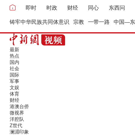
即时
时政
财经
同心
东西问
铸牢中华民族共同体意识
宗教
一带一路
中国—
最新
热点
国内
社会
国际
军事
文娱
体育
财经
港澳台侨
微视界
洋腔队
Z世代
澜湄印象