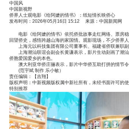
中国风
中国新视野
侨界人士观电影《给阿嬷的情书》：纸短情长映侨心
发布时间：2026年05月16日 15:12 来源：中国新闻网
电影《给阿嬷的情书》依托侨批故事走红网络、票房稳步
回望侨史，感悟跨越山海的家国情。观影现场，不少侨界人
上海元以科技集团有限公司董事长、福建省侨联兼职副主
上海潮汕联谊会副会长黄谦表示，影片生动刻画了潮汕人
侨胞爱国爱乡的本色。
澳大利亚华侨庄骊表示，影片中华侨互助打拼的情节令人
(范宇斌 制作 乐小敏）
责任编辑：【吉翔】
版权声明：中新视频版权属中新社所有，未经书面许可的使
特别推荐