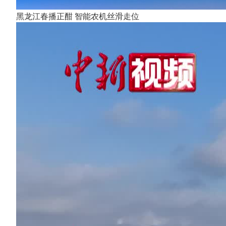
黑龙江春播正酣 智能农机丝滑走位