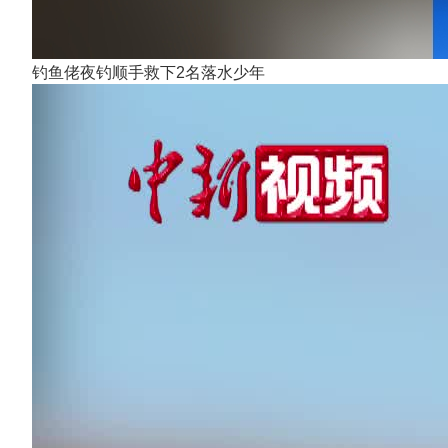
钓鱼佬夜钓顺手救下2名落水少年