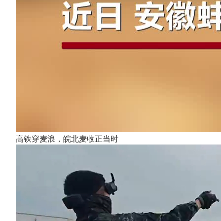
高铁穿麦浪，皖北麦收正当时