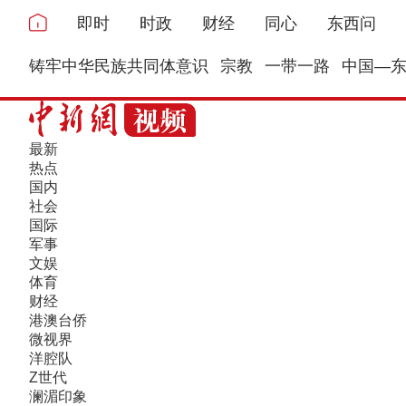
即时
时政
财经
同心
东西问
铸牢中华民族共同体意识
宗教
一带一路
中国—
最新
热点
国内
社会
国际
军事
文娱
体育
财经
港澳台侨
微视界
洋腔队
Z世代
澜湄印象